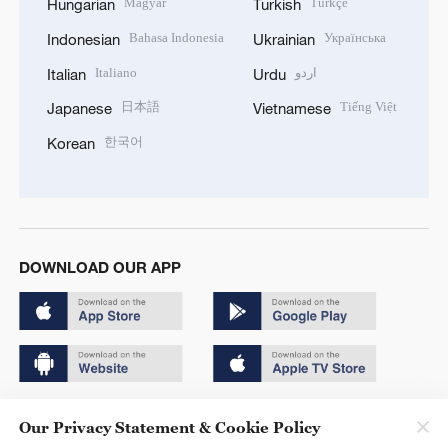
Magyar
Türkçe
Hungarian
Turkish
Bahasa Indonesia
Українська
Indonesian
Ukrainian
Italiano
اردو
Italian
Urdu
日本語
Tiếng Việt
Japanese
Vietnamese
한국어
Korean
DOWNLOAD OUR APP
Copyright © 2024 CGTN.
Our Privacy Statement & Cookie Policy
京ICP备20000184号