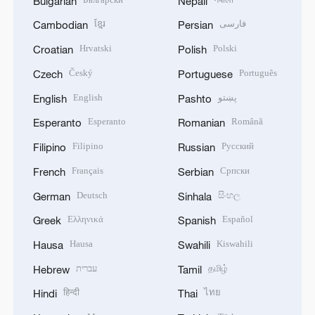
Bulgarian
Nepali
ខ្មែរ
فارسی
Cambodian
Persian
Hrvatski
Polski
Croatian
Polish
Český
Português
Czech
Portuguese
English
پښتو
English
Pashto
Esperanto
Română
Esperanto
Romanian
Filipino
Русский
Filipino
Russian
Français
Српски
French
Serbian
Deutsch
සිංහල
German
Sinhala
Ελληνικά
Español
Greek
Spanish
Hausa
Kiswahili
Hausa
Swahili
עברית
தமிழ்
Hebrew
Tamil
हिन्दी
ไทย
Hindi
Thai