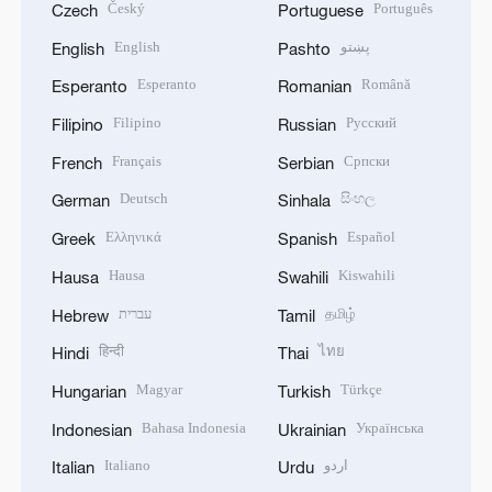
Český
Português
Czech
Portuguese
English
پښتو
English
Pashto
Esperanto
Română
Esperanto
Romanian
Filipino
Русский
Filipino
Russian
Français
Српски
French
Serbian
Deutsch
සිංහල
German
Sinhala
Ελληνικά
Español
Greek
Spanish
Hausa
Kiswahili
Hausa
Swahili
עברית
தமிழ்
Hebrew
Tamil
हिन्दी
ไทย
Hindi
Thai
Magyar
Türkçe
Hungarian
Turkish
Bahasa Indonesia
Українська
Indonesian
Ukrainian
Italiano
اردو
Italian
Urdu