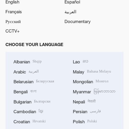
English
Español
Français
العربية
Русский
Documentary
CCTV+
CHOOSE YOUR LANGUAGE
Shqip
ລາວ
Albanian
Lao
العربية
Bahasa Melayu
Arabic
Malay
Беларуская
Монгол
Belarusian
Mongolian
বাংলা
မြန်မာဘာသာ
Bengali
Myanmar
Български
नेपाली
Bulgarian
Nepali
ខ្មែរ
فارسی
Cambodian
Persian
Hrvatski
Polski
Croatian
Polish