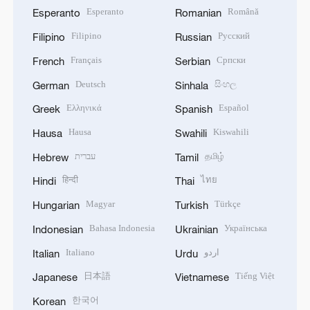
Esperanto
Română
Esperanto
Romanian
Filipino
Русский
Filipino
Russian
Français
Српски
French
Serbian
Deutsch
සිංහල
German
Sinhala
Ελληνικά
Español
Greek
Spanish
Hausa
Kiswahili
Hausa
Swahili
עברית
தமிழ்
Hebrew
Tamil
हिन्दी
ไทย
Hindi
Thai
Magyar
Türkçe
Hungarian
Turkish
Bahasa Indonesia
Українська
Indonesian
Ukrainian
Italiano
اردو
Italian
Urdu
日本語
Tiếng Việt
Japanese
Vietnamese
한국어
Korean