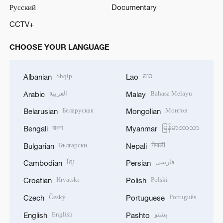
Русский
Documentary
CCTV+
CHOOSE YOUR LANGUAGE
Shqip
ລາວ
Albanian
Lao
العربية
Bahasa Melayu
Arabic
Malay
Беларуская
Монгол
Belarusian
Mongolian
বাংলা
မြန်မာဘာသာ
Bengali
Myanmar
Български
नेपाली
Bulgarian
Nepali
ខ្មែរ
فارسی
Cambodian
Persian
Hrvatski
Polski
Croatian
Polish
Český
Português
Czech
Portuguese
English
پښتو
English
Pashto