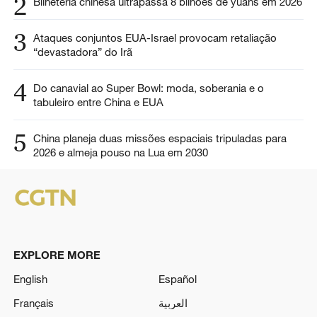
2
Bilheteria chinesa ultrapassa 8 bilhões de yuans em 2026
3
Ataques conjuntos EUA-Israel provocam retaliação
“devastadora” do Irã
4
Do canavial ao Super Bowl: moda, soberania e o
tabuleiro entre China e EUA
5
China planeja duas missões espaciais tripuladas para
2026 e almeja pouso na Lua em 2030
EXPLORE MORE
English
Español
Français
العربية