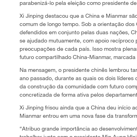
parabenizá-lo pela eleição como presidente d
Xi Jinping destacou que a China e Mianmar são
comum de longo tempo. Sob a orientação dos Ci
defendidos em conjunto pelas duas nações, C
se ajudado mutuamente, com apoio recíproco pa
preocupações de cada país. Isso mostra ple
futuro compartilhado China-Mianmar, marcada pe
Na mensagem, o presidente chinês lembrou t
ano passado, durante as quais os dois lídere
da construção da comunidade com futuro compa
concretizada de forma ativa pelos departamento
Xi Jinping frisou ainda que a China deu início
Mianmar entrou em uma nova fase da transform
“Atribuo grande importância ao desenvolvimento
trabalhar junto com o presidente Min Aung Hlai