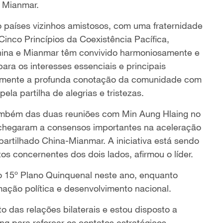
e Mianmar.
 países vizinhos amistosos, com uma fraternidade
nco Princípios da Coexistência Pacífica,
hina e Mianmar têm convivido harmoniosamente e
ra os interesses essenciais e principais
namente a profunda conotação da comunidade com
la partilha de alegrias e tristezas.
ambém das duas reuniões com Min Aung Hlaing no
s chegaram a consensos importantes na aceleração
rtilhado China-Mianmar. A iniciativa está sendo
s concernentes dos dois lados, afirmou o líder.
 ao 15º Plano Quinquenal neste ano, enquanto
ação política e desenvolvimento nacional.
 das relações bilaterais e estou disposto a
ng para reforçar os contatos estratégicos,