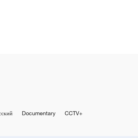
сский
Documentary
CCTV+