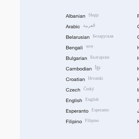
Albanian
Shqip
Arabic
العربية
Belarusian
Беларуская
Bengali
বাংলা
Bulgarian
Български
Cambodian
ខ្មែរ
Croatian
Hrvatski
Czech
Český
English
English
Esperanto
Esperanto
Filipino
Filipino