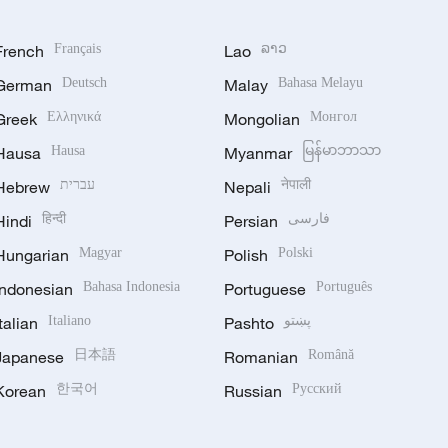
French
Français
Lao
ລາວ
German
Deutsch
Malay
Bahasa Melayu
Greek
Ελληνικά
Mongolian
Монгол
Hausa
Hausa
Myanmar
မြန်မာဘာသာ
Hebrew
עברית
Nepali
नेपाली
Hindi
हिन्दी
Persian
فارسی
Hungarian
Magyar
Polish
Polski
Indonesian
Bahasa Indonesia
Portuguese
Português
Italian
Italiano
Pashto
پښتو
Japanese
日本語
Romanian
Română
Korean
한국어
Russian
Русский