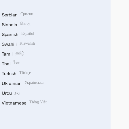
Serbian
Српски
Sinhala
සිංහල
Spanish
Español
Swahili
Kiswahili
Tamil
தமிழ்
Thai
ไทย
Turkish
Türkçe
Ukrainian
Українська
Urdu
اردو
Vietnamese
Tiếng Việt