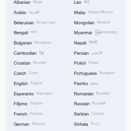
Shqip
ລາວ
Albanian
Lao
العربية
Bahasa Melayu
Arabic
Malay
Беларуская
Монгол
Belarusian
Mongolian
বাংলা
မြန်မာဘာသာ
Bengali
Myanmar
Български
नेपाली
Bulgarian
Nepali
ខ្មែរ
فارسی
Cambodian
Persian
Hrvatski
Polski
Croatian
Polish
Český
Português
Czech
Portuguese
English
پښتو
English
Pashto
Esperanto
Română
Esperanto
Romanian
Filipino
Русский
Filipino
Russian
Français
Српски
French
Serbian
Deutsch
සිංහල
German
Sinhala