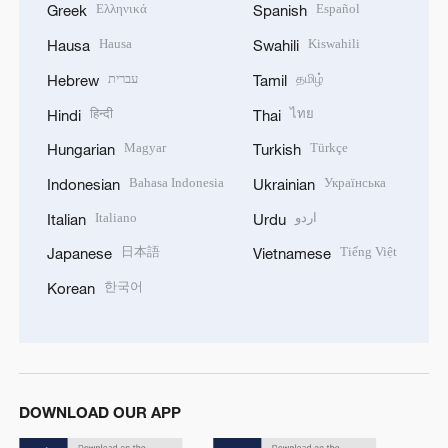
Ελληνικά
Español
Greek
Spanish
Hausa
Kiswahili
Hausa
Swahili
עברית
தமிழ்
Hebrew
Tamil
हिन्दी
ไทย
Hindi
Thai
Magyar
Türkçe
Hungarian
Turkish
Bahasa Indonesia
Українська
Indonesian
Ukrainian
Italiano
اردو
Italian
Urdu
日本語
Tiếng Việt
Japanese
Vietnamese
한국어
Korean
DOWNLOAD OUR APP