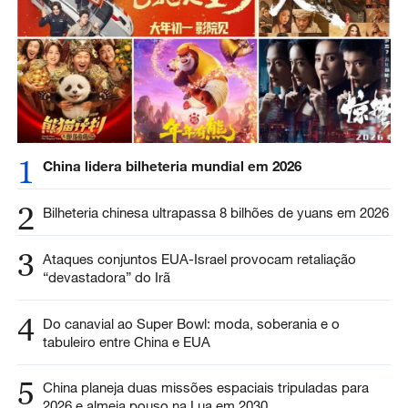
1
China lidera bilheteria mundial em 2026
2
Bilheteria chinesa ultrapassa 8 bilhões de yuans em 2026
3
Ataques conjuntos EUA-Israel provocam retaliação
“devastadora” do Irã
4
Do canavial ao Super Bowl: moda, soberania e o
tabuleiro entre China e EUA
5
China planeja duas missões espaciais tripuladas para
2026 e almeja pouso na Lua em 2030