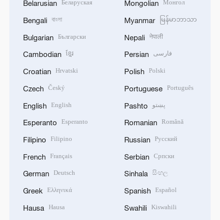
Беларуская
Монгол
Belarusian
Mongolian
বাংলা
မြန်မာဘာသာ
Bengali
Myanmar
Български
नेपाली
Bulgarian
Nepali
ខ្មែរ
فارسی
Cambodian
Persian
Hrvatski
Polski
Croatian
Polish
Český
Português
Czech
Portuguese
English
پښتو
English
Pashto
Esperanto
Română
Esperanto
Romanian
Filipino
Русский
Filipino
Russian
Français
Српски
French
Serbian
Deutsch
සිංහල
German
Sinhala
Ελληνικά
Español
Greek
Spanish
Hausa
Kiswahili
Hausa
Swahili