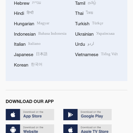
עברית
தமிழ்
Hebrew
Tamil
हिन्दी
ไทย
Hindi
Thai
Magyar
Türkçe
Hungarian
Turkish
Bahasa Indonesia
Українська
Indonesian
Ukrainian
Italiano
اردو
Italian
Urdu
日本語
Tiếng Việt
Japanese
Vietnamese
한국어
Korean
DOWNLOAD OUR APP