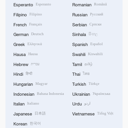
Esperanto
Română
Esperanto
Romanian
Filipino
Русский
Filipino
Russian
Français
Српски
French
Serbian
Deutsch
සිංහල
German
Sinhala
Ελληνικά
Español
Greek
Spanish
Hausa
Kiswahili
Hausa
Swahili
עברית
தமிழ்
Hebrew
Tamil
हिन्दी
ไทย
Hindi
Thai
Magyar
Türkçe
Hungarian
Turkish
Bahasa Indonesia
Українська
Indonesian
Ukrainian
Italiano
اردو
Italian
Urdu
日本語
Tiếng Việt
Japanese
Vietnamese
한국어
Korean