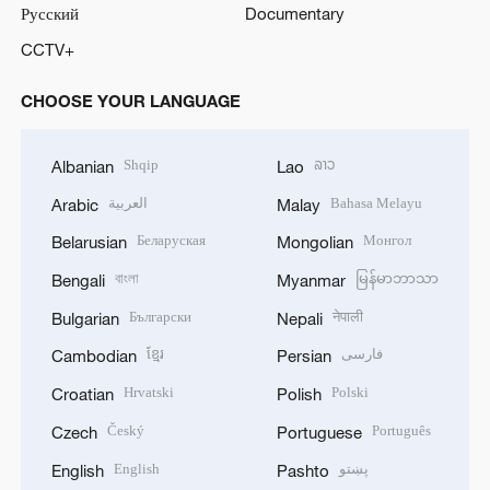
Русский
Documentary
CCTV+
CHOOSE YOUR LANGUAGE
Shqip
ລາວ
Albanian
Lao
العربية
Bahasa Melayu
Arabic
Malay
Беларуская
Монгол
Belarusian
Mongolian
বাংলা
မြန်မာဘာသာ
Bengali
Myanmar
Български
नेपाली
Bulgarian
Nepali
ខ្មែរ
فارسی
Cambodian
Persian
Hrvatski
Polski
Croatian
Polish
Český
Português
Czech
Portuguese
English
پښتو
English
Pashto