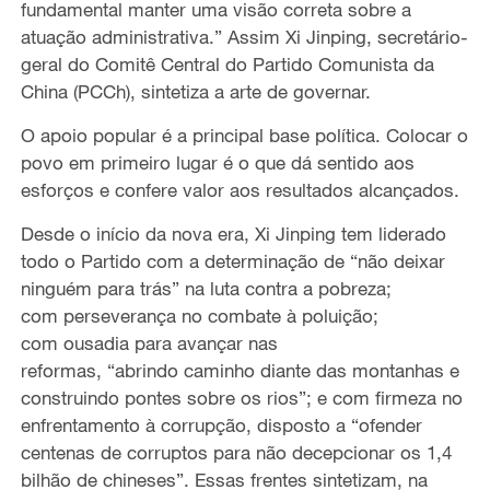
fundamental
manter uma visão correta sobre
a
atuação administrativa.” Assim
Xi Jinping, secretário-
geral do Comitê Central do Partido Comunista da
China (PCCh),
sintetiza
a arte de governar.
O apoio
popular é a principal base política. Colocar
o
povo em primeiro lugar é
o
que
dá sentido aos
esforços e confere valor aos resultados alcançados.
Desde o início da nova era,
Xi Jinping tem liderado
todo o Partido com a determinação de “não deixar
ninguém para trás”
na luta
contra a pobreza;
com
perseverança no combate à
poluição;
com
ousadia para avançar nas
reformas,
“abri
ndo
caminho
diante das montanhas e
construi
ndo
pontes sobre os rios
”;
e com firmeza no
enfrentamento à corrupção, disposto a
“ofender
centenas de corruptos para não decepcionar os 1,4
bilhão de chineses”
.
Essas frentes sintetizam, na