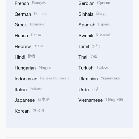
Français
Српски
French
Serbian
Deutsch
සිංහල
German
Sinhala
Ελληνικά
Español
Greek
Spanish
Hausa
Kiswahili
Hausa
Swahili
עברית
தமிழ்
Hebrew
Tamil
हिन्दी
ไทย
Hindi
Thai
Magyar
Türkçe
Hungarian
Turkish
Bahasa Indonesia
Українська
Indonesian
Ukrainian
Italiano
اردو
Italian
Urdu
日本語
Tiếng Việt
Japanese
Vietnamese
한국어
Korean