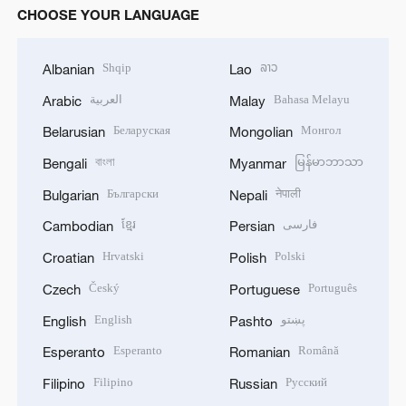
CHOOSE YOUR LANGUAGE
Shqip
ລາວ
Albanian
Lao
العربية
Bahasa Melayu
Arabic
Malay
Беларуская
Монгол
Belarusian
Mongolian
বাংলা
မြန်မာဘာသာ
Bengali
Myanmar
Български
नेपाली
Bulgarian
Nepali
ខ្មែរ
فارسی
Cambodian
Persian
Hrvatski
Polski
Croatian
Polish
Český
Português
Czech
Portuguese
English
پښتو
English
Pashto
Esperanto
Română
Esperanto
Romanian
Filipino
Русский
Filipino
Russian