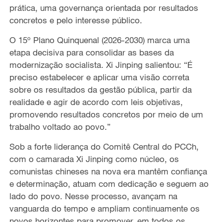
prática, uma governança orientada por resultados
concretos e pelo interesse público.
O 15º Plano Quinquenal (2026-2030)
marca uma
etapa decisiva
para consolidar as bases da
modernização socialista. Xi Jinping salientou: “É
preciso estabelecer e
aplicar
uma visão correta
sobre os
resultados da gestão pública,
partir da
realidade e agir de acordo com leis objetivas,
promovendo resultados concretos por meio de um
trabalho voltado ao
povo.”
Sob a forte liderança do Comitê Central do PCCh,
com o camarada Xi Jinping como núcleo, os
comunistas chineses na nova era
mantêm confiança
e determinação, atuam
com dedicação e
seguem
ao
lado do povo
. Nesse processo, avança
m
na
vanguarda
do tempo e ampliam
continuamente
os
novos horizontes para promover
,
em todos os