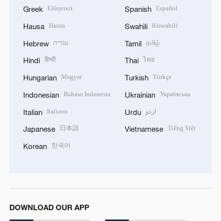
Ελληνικά
Español
Greek
Spanish
Hausa
Kiswahili
Hausa
Swahili
עברית
தமிழ்
Hebrew
Tamil
हिन्दी
ไทย
Hindi
Thai
Magyar
Türkçe
Hungarian
Turkish
Bahasa Indonesia
Українська
Indonesian
Ukrainian
Italiano
اردو
Italian
Urdu
日本語
Tiếng Việt
Japanese
Vietnamese
한국어
Korean
DOWNLOAD OUR APP