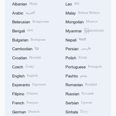
Shqip
ລາວ
Albanian
Lao
العربية
Bahasa Melayu
Arabic
Malay
Беларуская
Монгол
Belarusian
Mongolian
বাংলা
မြန်မာဘာသာ
Bengali
Myanmar
Български
नेपाली
Bulgarian
Nepali
ខ្មែរ
فارسی
Cambodian
Persian
Hrvatski
Polski
Croatian
Polish
Český
Português
Czech
Portuguese
English
پښتو
English
Pashto
Esperanto
Română
Esperanto
Romanian
Filipino
Русский
Filipino
Russian
Français
Српски
French
Serbian
Deutsch
සිංහල
German
Sinhala