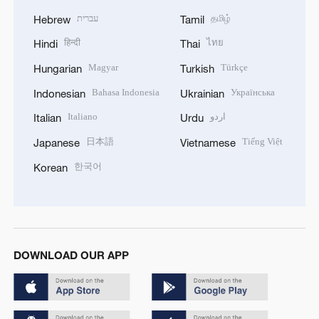
עברית
தமிழ்
Hebrew
Tamil
हिन्दी
ไทย
Hindi
Thai
Magyar
Türkçe
Hungarian
Turkish
Bahasa Indonesia
Українська
Indonesian
Ukrainian
Italiano
اردو
Italian
Urdu
日本語
Tiếng Việt
Japanese
Vietnamese
한국어
Korean
DOWNLOAD OUR APP