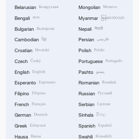
Беларуская
Монгол
Belarusian
Mongolian
বাংলা
မြန်မာဘာသာ
Bengali
Myanmar
Български
नेपाली
Bulgarian
Nepali
ខ្មែរ
فارسی
Cambodian
Persian
Hrvatski
Polski
Croatian
Polish
Český
Português
Czech
Portuguese
English
پښتو
English
Pashto
Esperanto
Română
Esperanto
Romanian
Filipino
Русский
Filipino
Russian
Français
Српски
French
Serbian
Deutsch
සිංහල
German
Sinhala
Ελληνικά
Español
Greek
Spanish
Hausa
Kiswahili
Hausa
Swahili