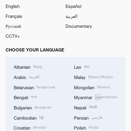
English
Español
Français
العربية
Русский
Documentary
CCTV+
CHOOSE YOUR LANGUAGE
Shqip
ລາວ
Albanian
Lao
العربية
Bahasa Melayu
Arabic
Malay
Беларуская
Монгол
Belarusian
Mongolian
বাংলা
မြန်မာဘာသာ
Bengali
Myanmar
Български
नेपाली
Bulgarian
Nepali
ខ្មែរ
فارسی
Cambodian
Persian
Hrvatski
Polski
Croatian
Polish