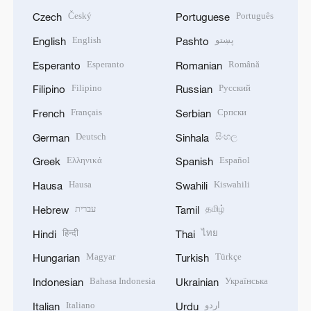
Český
Português
Czech
Portuguese
English
پښتو
English
Pashto
Esperanto
Română
Esperanto
Romanian
Filipino
Русский
Filipino
Russian
Français
Српски
French
Serbian
Deutsch
සිංහල
German
Sinhala
Ελληνικά
Español
Greek
Spanish
Hausa
Kiswahili
Hausa
Swahili
עברית
தமிழ்
Hebrew
Tamil
हिन्दी
ไทย
Hindi
Thai
Magyar
Türkçe
Hungarian
Turkish
Bahasa Indonesia
Українська
Indonesian
Ukrainian
Italiano
اردو
Italian
Urdu