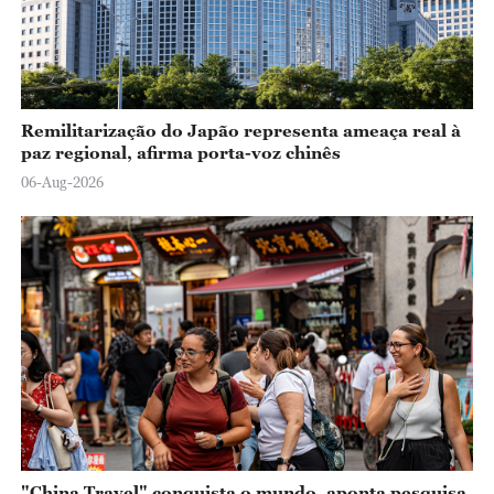
Remilitarização do Japão representa ameaça real à
paz regional, afirma porta-voz chinês
06-Aug-2026
"China Travel" conquista o mundo, aponta pesquisa