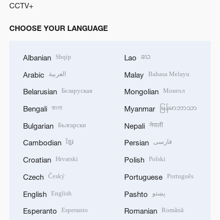
CCTV+
CHOOSE YOUR LANGUAGE
Shqip
ລາວ
Albanian
Lao
العربية
Bahasa Melayu
Arabic
Malay
Беларуская
Монгол
Belarusian
Mongolian
বাংলা
မြန်မာဘာသာ
Bengali
Myanmar
Български
नेपाली
Bulgarian
Nepali
ខ្មែរ
فارسی
Cambodian
Persian
Hrvatski
Polski
Croatian
Polish
Český
Português
Czech
Portuguese
English
پښتو
English
Pashto
Esperanto
Română
Esperanto
Romanian