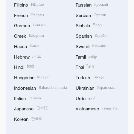
Filipino
Русский
Filipino
Russian
Français
Српски
French
Serbian
Deutsch
සිංහල
German
Sinhala
Ελληνικά
Español
Greek
Spanish
Hausa
Kiswahili
Hausa
Swahili
עברית
தமிழ்
Hebrew
Tamil
हिन्दी
ไทย
Hindi
Thai
Magyar
Türkçe
Hungarian
Turkish
Bahasa Indonesia
Українська
Indonesian
Ukrainian
Italiano
اردو
Italian
Urdu
日本語
Tiếng Việt
Japanese
Vietnamese
한국어
Korean