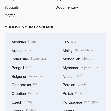
Русский
Documentary
CCTV+
CHOOSE YOUR LANGUAGE
Shqip
ລາວ
Albanian
Lao
العربية
Bahasa Melayu
Arabic
Malay
Беларуская
Монгол
Belarusian
Mongolian
বাংলা
မြန်မာဘာသာ
Bengali
Myanmar
Български
नेपाली
Bulgarian
Nepali
ខ្មែរ
فارسی
Cambodian
Persian
Hrvatski
Polski
Croatian
Polish
Český
Português
Czech
Portuguese
English
پښتو
English
Pashto