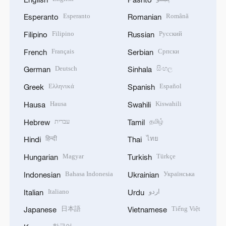
Esperanto
Română
Esperanto
Romanian
Filipino
Русский
Filipino
Russian
Français
Српски
French
Serbian
Deutsch
සිංහල
German
Sinhala
Ελληνικά
Español
Greek
Spanish
Hausa
Kiswahili
Hausa
Swahili
עברית
தமிழ்
Hebrew
Tamil
हिन्दी
ไทย
Hindi
Thai
Magyar
Türkçe
Hungarian
Turkish
Bahasa Indonesia
Українська
Indonesian
Ukrainian
Italiano
اردو
Italian
Urdu
日本語
Tiếng Việt
Japanese
Vietnamese