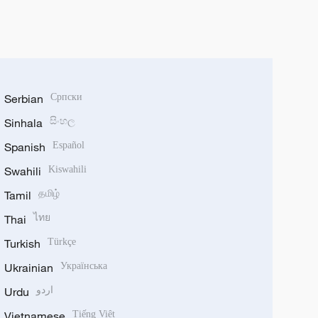
Serbian
Српски
Sinhala
සිංහල
Spanish
Español
Swahili
Kiswahili
Tamil
தமிழ்
Thai
ไทย
Turkish
Türkçe
Ukrainian
Українська
Urdu
اردو
Vietnamese
Tiếng Việt