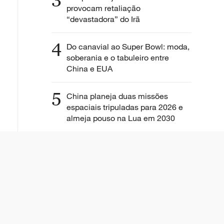
3
provocam retaliação
“devastadora” do Irã
4
Do canavial ao Super Bowl: moda,
soberania e o tabuleiro entre
China e EUA
5
China planeja duas missões
espaciais tripuladas para 2026 e
almeja pouso na Lua em 2030