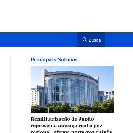
Busca
Principais Notícias
Remilitarização do Japão
representa ameaça real à paz
regional, afirma porta-voz chinês