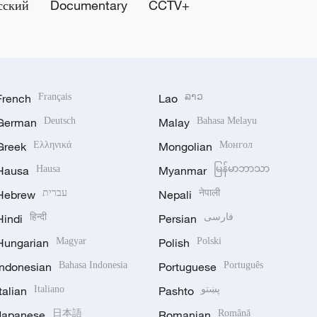
сский
Documentary
CCTV+
French
Français
Lao
ລາວ
German
Deutsch
Malay
Bahasa Melayu
Greek
Ελληνικά
Mongolian
Монгол
Hausa
Hausa
Myanmar
မြန်မာဘာသာ
Hebrew
עברית
Nepali
नेपाली
Hindi
हिन्दी
Persian
فارسی
Hungarian
Magyar
Polish
Polski
Indonesian
Bahasa Indonesia
Portuguese
Português
Italian
Italiano
Pashto
پښتو
Japanese
日本語
Romanian
Română