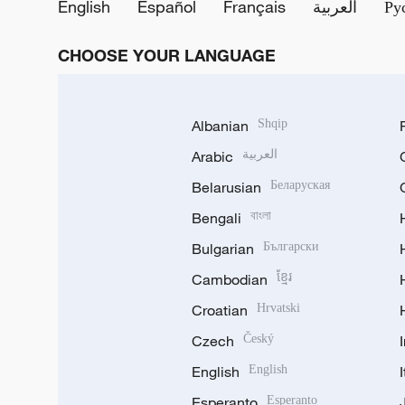
English
Español
Français
العربية
Ру
CHOOSE YOUR LANGUAGE
Albanian
Shqip
Arabic
العربية
Belarusian
Беларуская
Bengali
বাংলা
Bulgarian
Български
Cambodian
ខ្មែរ
Croatian
Hrvatski
Czech
Český
English
English
Esperanto
Esperanto