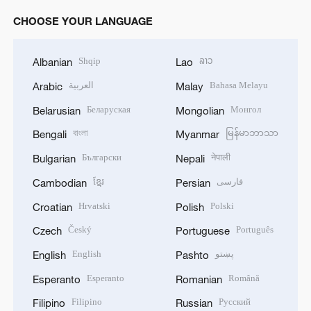
CHOOSE YOUR LANGUAGE
Shqip
ລາວ
Albanian
Lao
العربية
Bahasa Melayu
Arabic
Malay
Беларуская
Монгол
Belarusian
Mongolian
বাংলা
မြန်မာဘာသာ
Bengali
Myanmar
Български
नेपाली
Bulgarian
Nepali
ខ្មែរ
فارسی
Cambodian
Persian
Hrvatski
Polski
Croatian
Polish
Český
Português
Czech
Portuguese
English
پښتو
English
Pashto
Esperanto
Română
Esperanto
Romanian
Filipino
Русский
Filipino
Russian