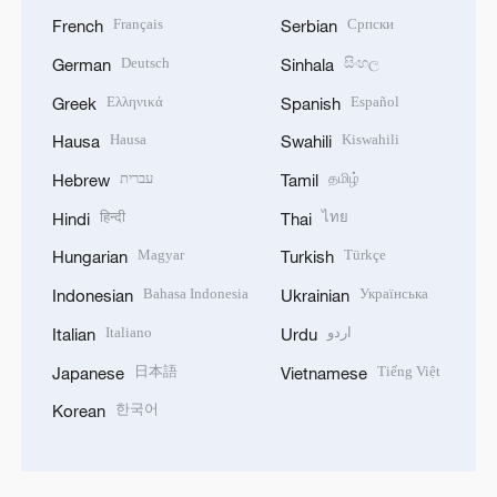
Français
Српски
French
Serbian
Deutsch
සිංහල
German
Sinhala
Ελληνικά
Español
Greek
Spanish
Hausa
Kiswahili
Hausa
Swahili
עברית
தமிழ்
Hebrew
Tamil
हिन्दी
ไทย
Hindi
Thai
Magyar
Türkçe
Hungarian
Turkish
Bahasa Indonesia
Українська
Indonesian
Ukrainian
Italiano
اردو
Italian
Urdu
日本語
Tiếng Việt
Japanese
Vietnamese
한국어
Korean