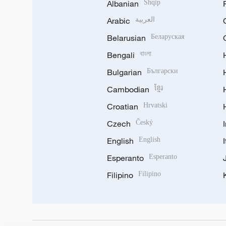
Albanian
Shqip
Arabic
العربية
Belarusian
Беларуская
Bengali
বাংলা
Bulgarian
Български
Cambodian
ខ្មែរ
Croatian
Hrvatski
Czech
Český
English
English
Esperanto
Esperanto
Filipino
Filipino