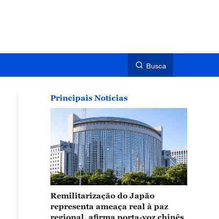
Busca
Principais Notícias
Remilitarização do Japão
representa ameaça real à paz
regional, afirma porta-voz chinês