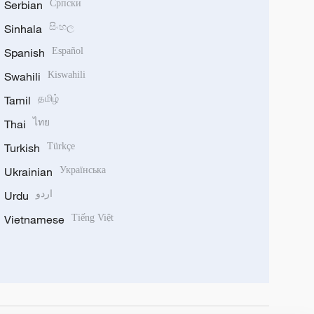
Serbian
Српски
Sinhala
සිංහල
Spanish
Español
Swahili
Kiswahili
Tamil
தமிழ்
Thai
ไทย
Turkish
Türkçe
Ukrainian
Українська
Urdu
اردو
Vietnamese
Tiếng Việt