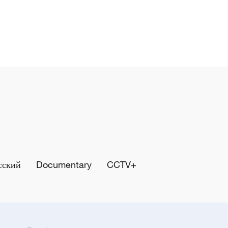
сский
Documentary
CCTV+