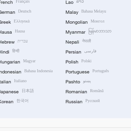
French
Français
Lao
ລາວ
German
Deutsch
Malay
Bahasa Melayu
Greek
Ελληνικά
Mongolian
Монгол
Hausa
Hausa
Myanmar
မြန်မာဘာသာ
Hebrew
עברית
Nepali
नेपाली
Hindi
हिन्दी
Persian
فارسی
Hungarian
Magyar
Polish
Polski
Indonesian
Bahasa Indonesia
Portuguese
Português
Italian
Italiano
Pashto
پښتو
Japanese
日本語
Romanian
Română
Korean
한국어
Russian
Русский