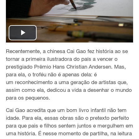
P
Recentemente, a chinesa Cai Gao fez história ao se
l
tornar a primeira ilustradora do país a vencer o
a
prestigiado
Prêmio Hans Christian Andersen
.
Mas,
para ela, o troféu não é
apenas dela:
é
y
um
reconhecimento a
uma geração de artistas que,
assim como ela, dedicou a vida a desenhar o mundo
V
para os pequenos.
i
Cai Gao
acredita que um bom livro infantil não tem
idade. Para ela, essas obras são o pretexto perfeito
d
para que pais e filhos sentem juntos e mergulhem em
uma história. É nesse momento de partilha, na leitura
e