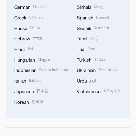
Deutsch
සිංහල
German
Sinhala
Ελληνικά
Español
Greek
Spanish
Hausa
Kiswahili
Hausa
Swahili
עברית
தமிழ்
Hebrew
Tamil
हिन्दी
ไทย
Hindi
Thai
Magyar
Türkçe
Hungarian
Turkish
Bahasa Indonesia
Українська
Indonesian
Ukrainian
Italiano
اردو
Italian
Urdu
日本語
Tiếng Việt
Japanese
Vietnamese
한국어
Korean