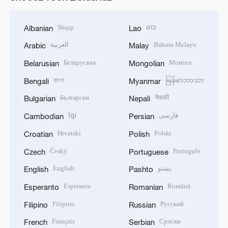
Shqip
ລາວ
Albanian
Lao
العربية
Bahasa Melayu
Arabic
Malay
Беларуская
Монгол
Belarusian
Mongolian
বাংলা
မြန်မာဘာသာ
Bengali
Myanmar
Български
नेपाली
Bulgarian
Nepali
ខ្មែរ
فارسی
Cambodian
Persian
Hrvatski
Polski
Croatian
Polish
Český
Português
Czech
Portuguese
English
پښتو
English
Pashto
Esperanto
Română
Esperanto
Romanian
Filipino
Русский
Filipino
Russian
Français
Српски
French
Serbian