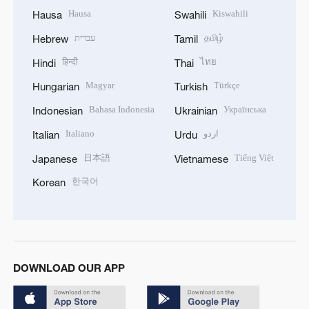
Hausa
Kiswahili
Hausa
Swahili
עברית
தமிழ்
Hebrew
Tamil
हिन्दी
ไทย
Hindi
Thai
Magyar
Türkçe
Hungarian
Turkish
Bahasa Indonesia
Українська
Indonesian
Ukrainian
Italiano
اردو
Italian
Urdu
日本語
Tiếng Việt
Japanese
Vietnamese
한국어
Korean
DOWNLOAD OUR APP