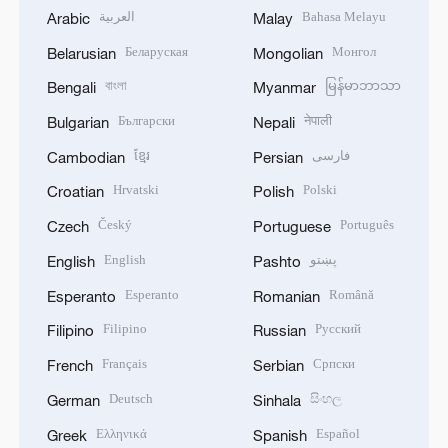
العربية
Bahasa Melayu
Arabic
Malay
Беларуская
Монгол
Belarusian
Mongolian
বাংলা
မြန်မာဘာသာ
Bengali
Myanmar
Български
नेपाली
Bulgarian
Nepali
ខ្មែរ
فارسی
Cambodian
Persian
Hrvatski
Polski
Croatian
Polish
Český
Português
Czech
Portuguese
English
پښتو
English
Pashto
Esperanto
Română
Esperanto
Romanian
Filipino
Русский
Filipino
Russian
Français
Српски
French
Serbian
Deutsch
සිංහල
German
Sinhala
Ελληνικά
Español
Greek
Spanish