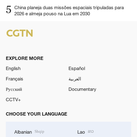
5
China planeja duas missões espaciais tripuladas para
2026 e almeja pouso na Lua em 2030
EXPLORE MORE
English
Español
Français
العربية
Русский
Documentary
CCTV+
CHOOSE YOUR LANGUAGE
Shqip
ລາວ
Albanian
Lao