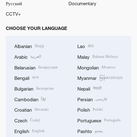
Русский
Documentary
CCTV+
CHOOSE YOUR LANGUAGE
Shqip
ລາວ
Albanian
Lao
العربية
Bahasa Melayu
Arabic
Malay
Беларуская
Монгол
Belarusian
Mongolian
বাংলা
မြန်မာဘာသာ
Bengali
Myanmar
Български
नेपाली
Bulgarian
Nepali
ខ្មែរ
فارسی
Cambodian
Persian
Hrvatski
Polski
Croatian
Polish
Český
Português
Czech
Portuguese
English
پښتو
English
Pashto