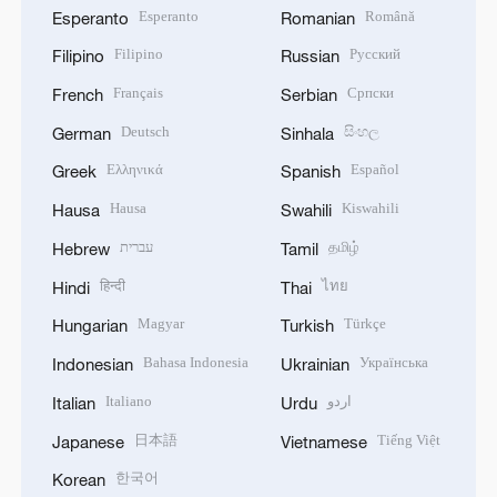
Esperanto
Română
Esperanto
Romanian
Filipino
Русский
Filipino
Russian
Français
Српски
French
Serbian
Deutsch
සිංහල
German
Sinhala
Ελληνικά
Español
Greek
Spanish
Hausa
Kiswahili
Hausa
Swahili
עברית
தமிழ்
Hebrew
Tamil
हिन्दी
ไทย
Hindi
Thai
Magyar
Türkçe
Hungarian
Turkish
Bahasa Indonesia
Українська
Indonesian
Ukrainian
Italiano
اردو
Italian
Urdu
日本語
Tiếng Việt
Japanese
Vietnamese
한국어
Korean