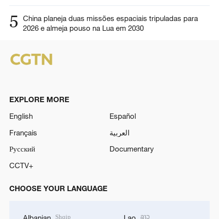
5
China planeja duas missões espaciais tripuladas para
2026 e almeja pouso na Lua em 2030
EXPLORE MORE
English
Español
Français
العربية
Русский
Documentary
CCTV+
CHOOSE YOUR LANGUAGE
Shqip
ລາວ
Albanian
Lao