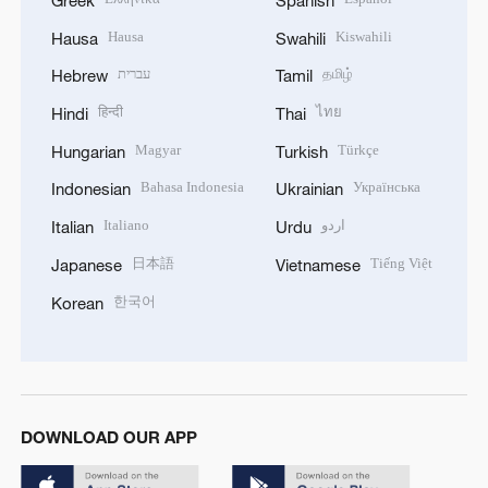
Hausa
Kiswahili
Hausa
Swahili
עברית
தமிழ்
Hebrew
Tamil
हिन्दी
ไทย
Hindi
Thai
Magyar
Türkçe
Hungarian
Turkish
Bahasa Indonesia
Українська
Indonesian
Ukrainian
Italiano
اردو
Italian
Urdu
日本語
Tiếng Việt
Japanese
Vietnamese
한국어
Korean
DOWNLOAD OUR APP