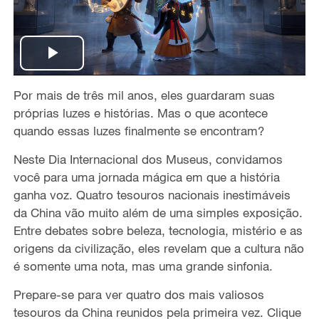
P
Por mais de três mil anos, eles guardaram suas
l
próprias luzes e histórias. Mas o que acontece
a
quando essas luzes finalmente se encontram?
Neste Dia Internacional dos Museus, convidamos
y
você para uma jornada mágica em que a história
V
ganha voz. Quatro tesouros nacionais inestimáveis
da China vão muito além de uma simples exposição.
i
Entre debates sobre beleza, tecnologia, mistério e as
origens da civilização, eles revelam que a cultura não
d
é somente uma nota, mas uma grande sinfonia.
e
Prepare-se para ver quatro dos mais valiosos
tesouros da China reunidos pela primeira vez. Clique