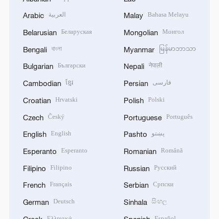
العربية
Bahasa Melayu
Arabic
Malay
Беларуская
Монгол
Belarusian
Mongolian
বাংলা
မြန်မာဘာသာ
Bengali
Myanmar
Български
नेपाली
Bulgarian
Nepali
ខ្មែរ
فارسی
Cambodian
Persian
Hrvatski
Polski
Croatian
Polish
Český
Português
Czech
Portuguese
English
پښتو
English
Pashto
Esperanto
Română
Esperanto
Romanian
Filipino
Русский
Filipino
Russian
Français
Српски
French
Serbian
Deutsch
සිංහල
German
Sinhala
Ελληνικά
Español
Greek
Spanish