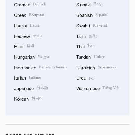
Deutsch
සිංහල
German
Sinhala
Ελληνικά
Español
Greek
Spanish
Hausa
Kiswahili
Hausa
Swahili
עברית
தமிழ்
Hebrew
Tamil
हिन्दी
ไทย
Hindi
Thai
Magyar
Türkçe
Hungarian
Turkish
Bahasa Indonesia
Українська
Indonesian
Ukrainian
Italiano
اردو
Italian
Urdu
日本語
Tiếng Việt
Japanese
Vietnamese
한국어
Korean