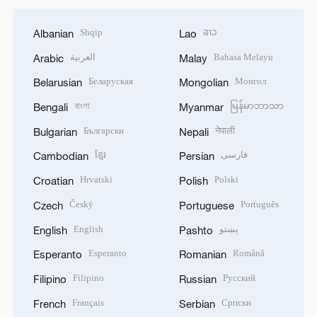
Shqip
ລາວ
Albanian
Lao
العربية
Bahasa Melayu
Arabic
Malay
Беларуская
Монгол
Belarusian
Mongolian
বাংলা
မြန်မာဘာသာ
Bengali
Myanmar
Български
नेपाली
Bulgarian
Nepali
ខ្មែរ
فارسی
Cambodian
Persian
Hrvatski
Polski
Croatian
Polish
Český
Português
Czech
Portuguese
English
پښتو
English
Pashto
Esperanto
Română
Esperanto
Romanian
Filipino
Русский
Filipino
Russian
Français
Српски
French
Serbian