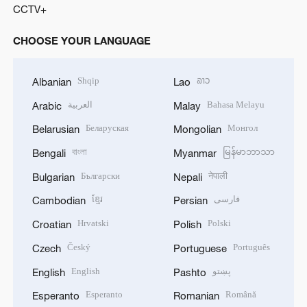
CCTV+
CHOOSE YOUR LANGUAGE
Shqip
ລາວ
Albanian
Lao
العربية
Bahasa Melayu
Arabic
Malay
Беларуская
Монгол
Belarusian
Mongolian
বাংলা
မြန်မာဘာသာ
Bengali
Myanmar
Български
नेपाली
Bulgarian
Nepali
ខ្មែរ
فارسی
Cambodian
Persian
Hrvatski
Polski
Croatian
Polish
Český
Português
Czech
Portuguese
English
پښتو
English
Pashto
Esperanto
Română
Esperanto
Romanian