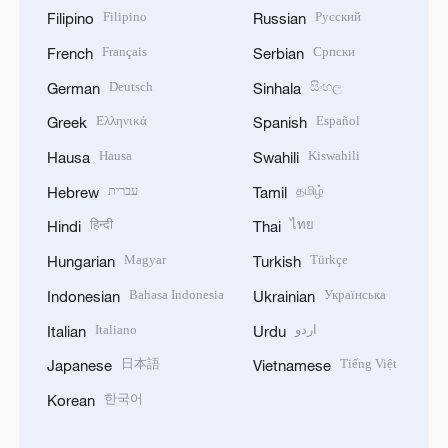
Filipino
Русский
Filipino
Russian
Français
Српски
French
Serbian
Deutsch
සිංහල
German
Sinhala
Ελληνικά
Español
Greek
Spanish
Hausa
Kiswahili
Hausa
Swahili
עברית
தமிழ்
Hebrew
Tamil
हिन्दी
ไทย
Hindi
Thai
Magyar
Türkçe
Hungarian
Turkish
Bahasa Indonesia
Українська
Indonesian
Ukrainian
Italiano
اردو
Italian
Urdu
日本語
Tiếng Việt
Japanese
Vietnamese
한국어
Korean