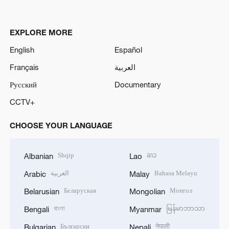
EXPLORE MORE
English
Español
Français
العربية
Русский
Documentary
CCTV+
CHOOSE YOUR LANGUAGE
Shqip
ລາວ
Albanian
Lao
العربية
Bahasa Melayu
Arabic
Malay
Беларуская
Монгол
Belarusian
Mongolian
বাংলা
မြန်မာဘာသာ
Bengali
Myanmar
Български
नेपाली
Bulgarian
Nepali