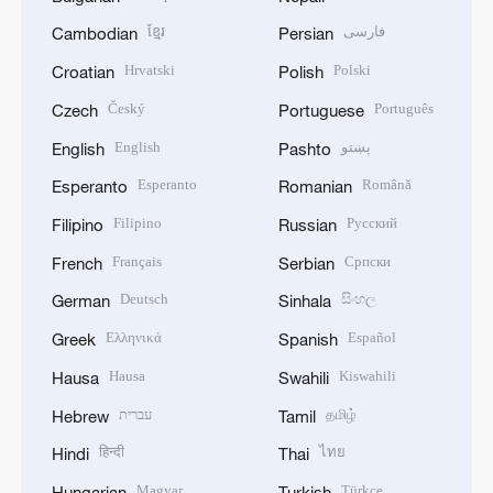
ខ្មែរ
فارسی
Cambodian
Persian
Hrvatski
Polski
Croatian
Polish
Český
Português
Czech
Portuguese
English
پښتو
English
Pashto
Esperanto
Română
Esperanto
Romanian
Filipino
Русский
Filipino
Russian
Français
Српски
French
Serbian
Deutsch
සිංහල
German
Sinhala
Ελληνικά
Español
Greek
Spanish
Hausa
Kiswahili
Hausa
Swahili
עברית
தமிழ்
Hebrew
Tamil
हिन्दी
ไทย
Hindi
Thai
Magyar
Türkçe
Hungarian
Turkish