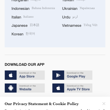
Bahasa Indonesia
Українська
Indonesian
Ukrainian
Italiano
اردو
Italian
Urdu
日本語
Tiếng Việt
Japanese
Vietnamese
한국어
Korean
DOWNLOAD OUR APP
Copyright © 2024 CGTN.
Our Privacy Statement & Cookie Policy
京ICP备20000184号