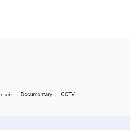
сский
Documentary
CCTV+