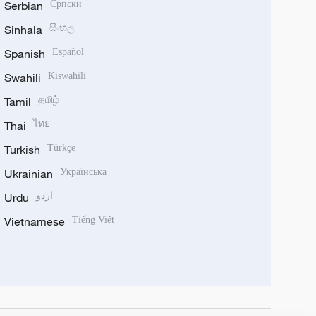
Serbian
Српски
Sinhala
සිංහල
Spanish
Español
Swahili
Kiswahili
Tamil
தமிழ்
Thai
ไทย
Turkish
Türkçe
Ukrainian
Українська
Urdu
اردو
Vietnamese
Tiếng Việt