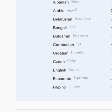
Albanian
Shqip
Arabic
العربية
Belarusian
Беларуская
Bengali
বাংলা
Bulgarian
Български
Cambodian
ខ្មែរ
Croatian
Hrvatski
Czech
Český
English
English
Esperanto
Esperanto
Filipino
Filipino