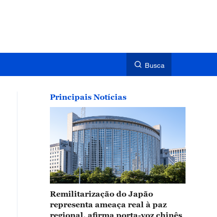
Busca
Principais Notícias
Remilitarização do Japão
representa ameaça real à paz
regional, afirma porta-voz chinês