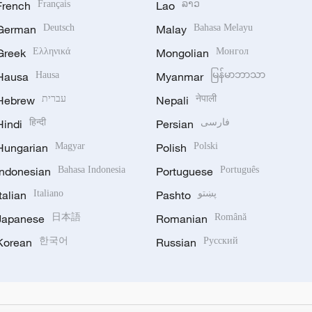
French
Français
Lao
ລາວ
German
Deutsch
Malay
Bahasa Melayu
Greek
Ελληνικά
Mongolian
Монгол
Hausa
Hausa
Myanmar
မြန်မာဘာသာ
Hebrew
עברית
Nepali
नेपाली
Hindi
हिन्दी
Persian
فارسی
Hungarian
Magyar
Polish
Polski
Indonesian
Bahasa Indonesia
Portuguese
Português
Italian
Italiano
Pashto
پښتو
Japanese
日本語
Romanian
Română
Korean
한국어
Russian
Русский