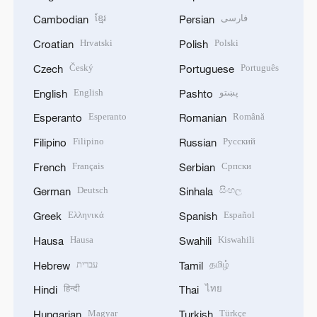
ខ្មែរ
فارسی
Cambodian
Persian
Hrvatski
Polski
Croatian
Polish
Český
Português
Czech
Portuguese
English
پښتو
English
Pashto
Esperanto
Română
Esperanto
Romanian
Filipino
Русский
Filipino
Russian
Français
Српски
French
Serbian
Deutsch
සිංහල
German
Sinhala
Ελληνικά
Español
Greek
Spanish
Hausa
Kiswahili
Hausa
Swahili
עברית
தமிழ்
Hebrew
Tamil
हिन्दी
ไทย
Hindi
Thai
Magyar
Türkçe
Hungarian
Turkish