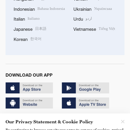
Bahasa Indonesia
Українська
Indonesian
Ukrainian
Italiano
اردو
Italian
Urdu
日本語
Tiếng Việt
Japanese
Vietnamese
한국어
Korean
DOWNLOAD OUR APP
Copyright © 2024 CGTN.
Our Privacy Statement & Cookie Policy
京ICP备20000184号
By continuing to browse our site you agree to our use of cookies, revised