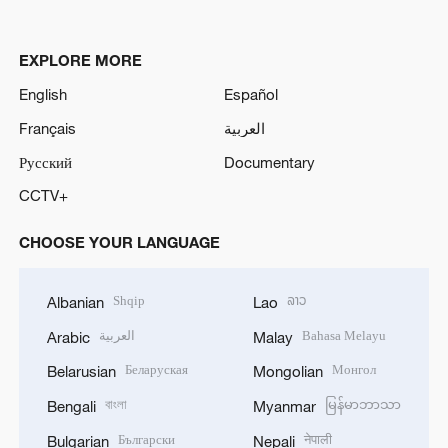
EXPLORE MORE
English
Español
Français
العربية
Русский
Documentary
CCTV+
CHOOSE YOUR LANGUAGE
Shqip
ລາວ
Albanian
Lao
العربية
Bahasa Melayu
Arabic
Malay
Беларуская
Монгол
Belarusian
Mongolian
বাংলা
မြန်မာဘာသာ
Bengali
Myanmar
Български
नेपाली
Bulgarian
Nepali