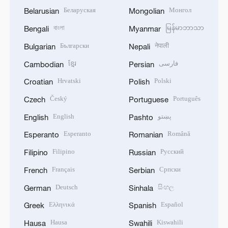
Беларуская
Монгол
Belarusian
Mongolian
বাংলা
မြန်မာဘာသာ
Bengali
Myanmar
Български
नेपाली
Bulgarian
Nepali
ខ្មែរ
فارسی
Cambodian
Persian
Hrvatski
Polski
Croatian
Polish
Český
Português
Czech
Portuguese
English
پښتو
English
Pashto
Esperanto
Română
Esperanto
Romanian
Filipino
Русский
Filipino
Russian
Français
Српски
French
Serbian
Deutsch
සිංහල
German
Sinhala
Ελληνικά
Español
Greek
Spanish
Hausa
Kiswahili
Hausa
Swahili