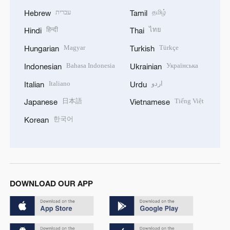
עברית
தமிழ்
Hebrew
Tamil
हिन्दी
ไทย
Hindi
Thai
Magyar
Türkçe
Hungarian
Turkish
Bahasa Indonesia
Українська
Indonesian
Ukrainian
Italiano
اردو
Italian
Urdu
日本語
Tiếng Việt
Japanese
Vietnamese
한국어
Korean
DOWNLOAD OUR APP