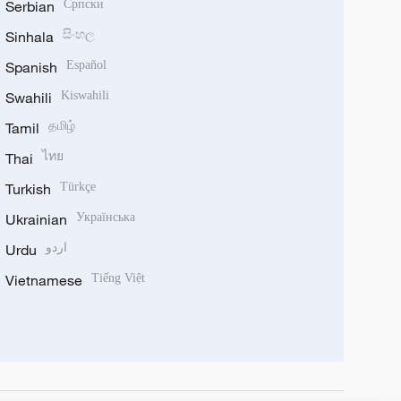
Serbian
Српски
Sinhala
සිංහල
Spanish
Español
Swahili
Kiswahili
Tamil
தமிழ்
Thai
ไทย
Turkish
Türkçe
Ukrainian
Українська
Urdu
اردو
Vietnamese
Tiếng Việt