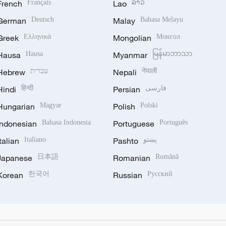
French
Français
Lao
ລາວ
German
Deutsch
Malay
Bahasa Melayu
Greek
Ελληνικά
Mongolian
Монгол
Hausa
Hausa
Myanmar
မြန်မာဘာသာ
Hebrew
עברית
Nepali
नेपाली
Hindi
हिन्दी
Persian
فارسی
Hungarian
Magyar
Polish
Polski
Indonesian
Bahasa Indonesia
Portuguese
Português
Italian
Italiano
Pashto
پښتو
Japanese
日本語
Romanian
Română
Korean
한국어
Russian
Русский