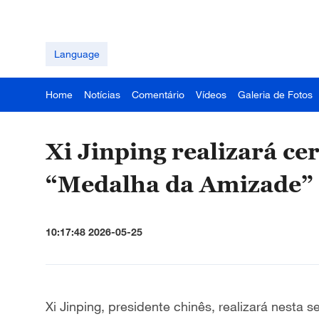
Language
Home
Notícias
Comentário
Vídeos
Galeria de Fotos
Xi Jinping realizará c
“Medalha da Amizade” a
10:17:48 2026-05-25
Xi Jinping,
presidente chinês,
realizará nesta s