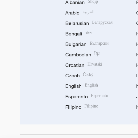
Albanian
Shqip
Arabic
العربية
Belarusian
Беларуская
Bengali
বাংলা
Bulgarian
Български
Cambodian
ខ្មែរ
Croatian
Hrvatski
Czech
Český
English
English
Esperanto
Esperanto
Filipino
Filipino