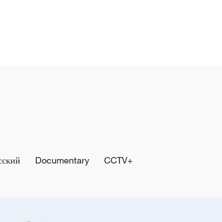
сский
Documentary
CCTV+