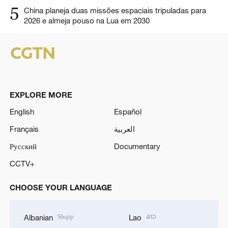
5
China planeja duas missões espaciais tripuladas para
2026 e almeja pouso na Lua em 2030
EXPLORE MORE
English
Español
Français
العربية
Русский
Documentary
CCTV+
CHOOSE YOUR LANGUAGE
Shqip
ລາວ
Albanian
Lao