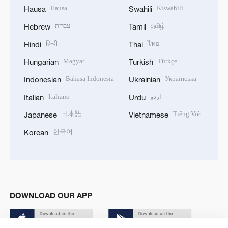
Hausa
Kiswahili
Hausa
Swahili
עברית
தமிழ்
Hebrew
Tamil
हिन्दी
ไทย
Hindi
Thai
Magyar
Türkçe
Hungarian
Turkish
Bahasa Indonesia
Українська
Indonesian
Ukrainian
Italiano
اردو
Italian
Urdu
日本語
Tiếng Việt
Japanese
Vietnamese
한국어
Korean
DOWNLOAD OUR APP