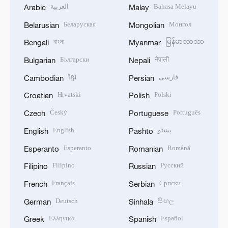
العربية
Bahasa Melayu
Arabic
Malay
Беларуская
Монгол
Belarusian
Mongolian
বাংলা
မြန်မာဘာသာ
Bengali
Myanmar
Български
नेपाली
Bulgarian
Nepali
ខ្មែរ
فارسی
Cambodian
Persian
Hrvatski
Polski
Croatian
Polish
Český
Português
Czech
Portuguese
English
پښتو
English
Pashto
Esperanto
Română
Esperanto
Romanian
Filipino
Русский
Filipino
Russian
Français
Српски
French
Serbian
Deutsch
සිංහල
German
Sinhala
Ελληνικά
Español
Greek
Spanish