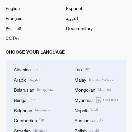
English
Español
Français
العربية
Русский
Documentary
CCTV+
CHOOSE YOUR LANGUAGE
Shqip
ລາວ
Albanian
Lao
العربية
Bahasa Melayu
Arabic
Malay
Беларуская
Монгол
Belarusian
Mongolian
বাংলা
မြန်မာဘာသာ
Bengali
Myanmar
Български
नेपाली
Bulgarian
Nepali
ខ្មែរ
فارسی
Cambodian
Persian
Hrvatski
Polski
Croatian
Polish