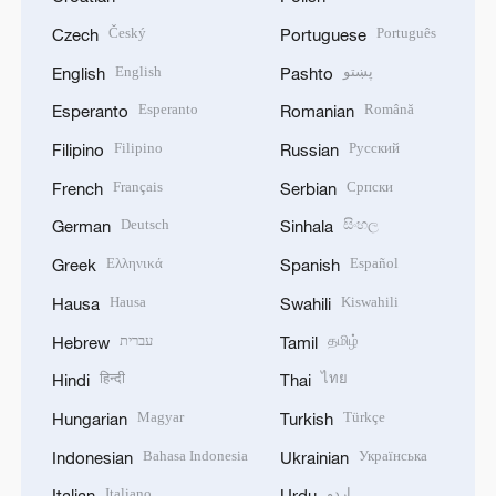
Český
Português
Czech
Portuguese
English
پښتو
English
Pashto
Esperanto
Română
Esperanto
Romanian
Filipino
Русский
Filipino
Russian
Français
Српски
French
Serbian
Deutsch
සිංහල
German
Sinhala
Ελληνικά
Español
Greek
Spanish
Hausa
Kiswahili
Hausa
Swahili
עברית
தமிழ்
Hebrew
Tamil
हिन्दी
ไทย
Hindi
Thai
Magyar
Türkçe
Hungarian
Turkish
Bahasa Indonesia
Українська
Indonesian
Ukrainian
Italiano
اردو
Italian
Urdu