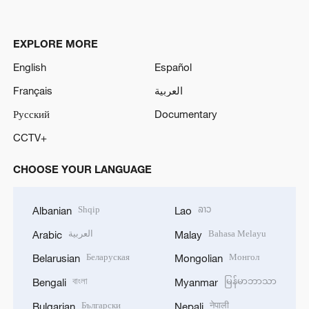
EXPLORE MORE
English
Español
Français
العربية
Русский
Documentary
CCTV+
CHOOSE YOUR LANGUAGE
Shqip
ລາວ
Albanian
Lao
العربية
Bahasa Melayu
Arabic
Malay
Беларуская
Монгол
Belarusian
Mongolian
বাংলা
မြန်မာဘာသာ
Bengali
Myanmar
Български
नेपाली
Bulgarian
Nepali