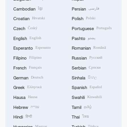
ខ្មែរ
فارسی
Cambodian
Persian
Hrvatski
Polski
Croatian
Polish
Český
Português
Czech
Portuguese
English
پښتو
English
Pashto
Esperanto
Română
Esperanto
Romanian
Filipino
Русский
Filipino
Russian
Français
Српски
French
Serbian
Deutsch
සිංහල
German
Sinhala
Ελληνικά
Español
Greek
Spanish
Hausa
Kiswahili
Hausa
Swahili
עברית
தமிழ்
Hebrew
Tamil
हिन्दी
ไทย
Hindi
Thai
Magyar
Türkçe
Hungarian
Turkish