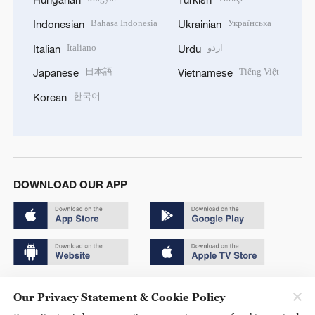
Bahasa Indonesia
Українська
Indonesian
Ukrainian
Italiano
اردو
Italian
Urdu
日本語
Tiếng Việt
Japanese
Vietnamese
한국어
Korean
DOWNLOAD OUR APP
Copyright © 2024 CGTN.
Our Privacy Statement & Cookie Policy
京ICP备20000184号