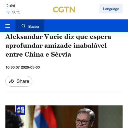
Delhi
Language
36°C
Hyderabad
42°C
Busca
Aleksandar Vucic diz que espera
aprofundar amizade inabalável
entre China e Sérvia
10:30:07 2026-05-30
Share