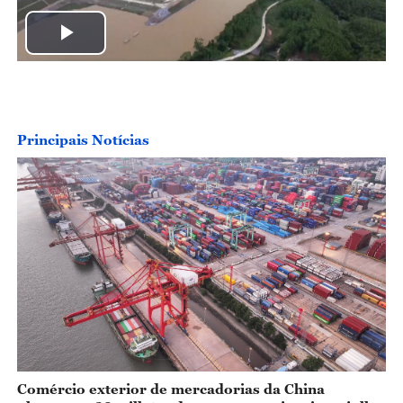
P
l
a
Principais Notícias
y
V
i
d
e
o
Comércio exterior de mercadorias da China