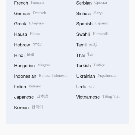
Français
Српски
French
Serbian
Deutsch
සිංහල
German
Sinhala
Ελληνικά
Español
Greek
Spanish
Hausa
Kiswahili
Hausa
Swahili
עברית
தமிழ்
Hebrew
Tamil
हिन्दी
ไทย
Hindi
Thai
Magyar
Türkçe
Hungarian
Turkish
Bahasa Indonesia
Українська
Indonesian
Ukrainian
Italiano
اردو
Italian
Urdu
日本語
Tiếng Việt
Japanese
Vietnamese
한국어
Korean