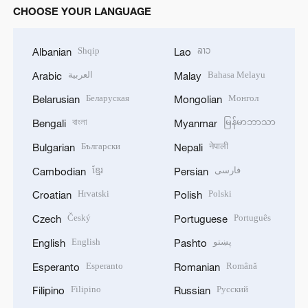
CHOOSE YOUR LANGUAGE
Shqip
ລາວ
Albanian
Lao
العربية
Bahasa Melayu
Arabic
Malay
Беларуская
Монгол
Belarusian
Mongolian
বাংলা
မြန်မာဘာသာ
Bengali
Myanmar
Български
नेपाली
Bulgarian
Nepali
ខ្មែរ
فارسی
Cambodian
Persian
Hrvatski
Polski
Croatian
Polish
Český
Português
Czech
Portuguese
English
پښتو
English
Pashto
Esperanto
Română
Esperanto
Romanian
Filipino
Русский
Filipino
Russian