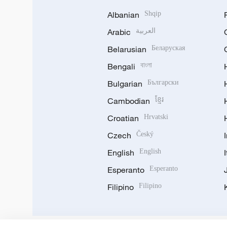
Albanian
Shqip
Arabic
العربية
Belarusian
Беларуская
Bengali
বাংলা
Bulgarian
Български
Cambodian
ខ្មែរ
Croatian
Hrvatski
Czech
Český
English
English
Esperanto
Esperanto
Filipino
Filipino