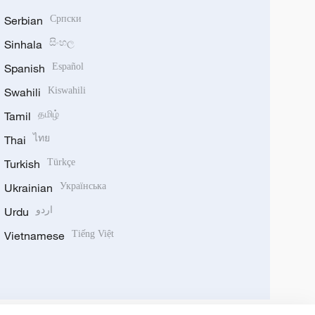
Serbian
Српски
Sinhala
සිංහල
Spanish
Español
Swahili
Kiswahili
Tamil
தமிழ்
Thai
ไทย
Turkish
Türkçe
Ukrainian
Українська
Urdu
اردو
Vietnamese
Tiếng Việt