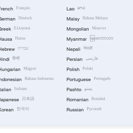
French
Français
Lao
ລາວ
German
Deutsch
Malay
Bahasa Melayu
Greek
Ελληνικά
Mongolian
Монгол
Hausa
Hausa
Myanmar
မြန်မာဘာသာ
Hebrew
עברית
Nepali
नेपाली
Hindi
हिन्दी
Persian
فارسی
Hungarian
Magyar
Polish
Polski
Indonesian
Bahasa Indonesia
Portuguese
Português
Italian
Italiano
Pashto
پښتو
Japanese
日本語
Romanian
Română
Korean
한국어
Russian
Русский