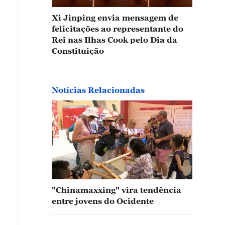
Xi Jinping envia mensagem de
felicitações ao representante do
Rei nas Ilhas Cook pelo Dia da
Constituição
Notícias Relacionadas
ste verão, o “copo de gelo” virou um acessório chique
rou febre: shows, festivais, pedaladas noturnas e pass
 copo cheio de gelo na mão. Misturar com a bebida fa
paria levar um copo de gelo por aí? #NewEconomyInA
"Chinamaxxing" vira tendência
usicFestival
entre jovens do Ocidente