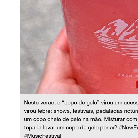
s, mas
 com
ocê
Neste verão, o “copo de gelo” virou um acess
virou febre: shows, festivais, pedaladas not
um copo cheio de gelo na mão. Misturar com 
toparia levar um copo de gelo por aí? #Ne
#MusicFestival