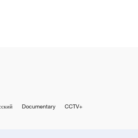
сский
Documentary
CCTV+