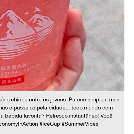
Ne
vi
um
ório chique entre os jovens. Parece simples, mas
to
urnas e passeios pela cidade... todo mundo com
#M
a bebida favorita? Refresco instantâneo! Você
wEconomyInAction #IceCup #SummerVibes