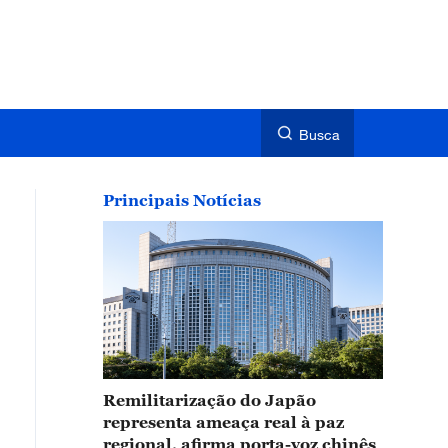
Busca
Principais Notícias
Remilitarização do Japão
representa ameaça real à paz
regional, afirma porta-voz chinês