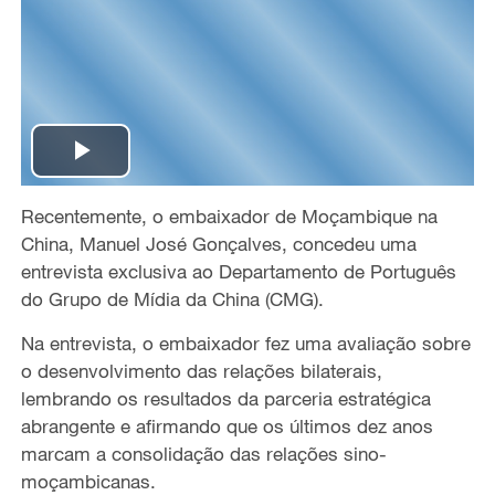
P
Recentemente, o embaixador de Moçambique na
l
China, Manuel José Gonçalves, concedeu uma
a
entrevista exclusiva ao Departamento de Português
do Grupo de Mídia da China (CMG).
y
Na entrevista, o embaixador fez uma avaliação sobre
V
o desenvolvimento das relações bilaterais,
lembrando os resultados da parceria estratégica
i
abrangente e afirmando que os últimos dez anos
marcam a consolidação das relações sino-
d
moçambicanas.