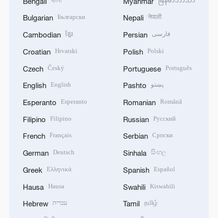
বাংলা
မြန်မာဘာသာ
Bengali
Myanmar
Български
नेपाली
Bulgarian
Nepali
ខ្មែរ
فارسی
Cambodian
Persian
Hrvatski
Polski
Croatian
Polish
Český
Português
Czech
Portuguese
English
پښتو
English
Pashto
Esperanto
Română
Esperanto
Romanian
Filipino
Русский
Filipino
Russian
Français
Српски
French
Serbian
Deutsch
සිංහල
German
Sinhala
Ελληνικά
Español
Greek
Spanish
Hausa
Kiswahili
Hausa
Swahili
עברית
தமிழ்
Hebrew
Tamil