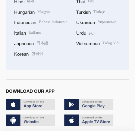
हिन्दी
ไทย
Hindi
Thai
Magyar
Türkçe
Hungarian
Turkish
Bahasa Indonesia
Українська
Indonesian
Ukrainian
Italiano
اردو
Italian
Urdu
日本語
Tiếng Việt
Japanese
Vietnamese
한국어
Korean
DOWNLOAD OUR APP