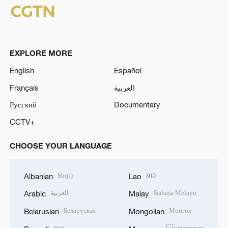
EXPLORE MORE
English
Español
Français
العربية
Русский
Documentary
CCTV+
CHOOSE YOUR LANGUAGE
Shqip
ລາວ
Albanian
Lao
العربية
Bahasa Melayu
Arabic
Malay
Беларуская
Монгол
Belarusian
Mongolian