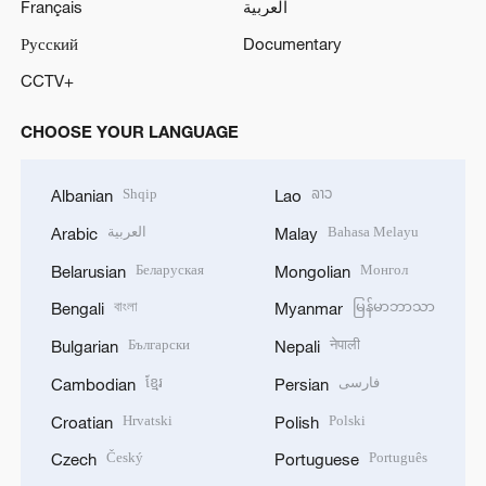
Français
العربية
Русский
Documentary
CCTV+
CHOOSE YOUR LANGUAGE
Shqip
ລາວ
Albanian
Lao
العربية
Bahasa Melayu
Arabic
Malay
Беларуская
Монгол
Belarusian
Mongolian
বাংলা
မြန်မာဘာသာ
Bengali
Myanmar
Български
नेपाली
Bulgarian
Nepali
ខ្មែរ
فارسی
Cambodian
Persian
Hrvatski
Polski
Croatian
Polish
Český
Português
Czech
Portuguese