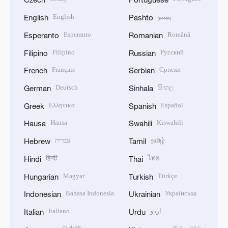
English
پښتو
English
Pashto
Esperanto
Română
Esperanto
Romanian
Filipino
Русский
Filipino
Russian
Français
Српски
French
Serbian
Deutsch
සිංහල
German
Sinhala
Ελληνικά
Español
Greek
Spanish
Hausa
Kiswahili
Hausa
Swahili
עברית
தமிழ்
Hebrew
Tamil
हिन्दी
ไทย
Hindi
Thai
Magyar
Türkçe
Hungarian
Turkish
Bahasa Indonesia
Українська
Indonesian
Ukrainian
Italiano
اردو
Italian
Urdu