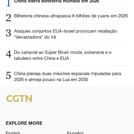
1
China lidera bilheteria mundial em 2026
2
Bilheteria chinesa ultrapassa 8 bilhões de yuans em 2026
3
Ataques conjuntos EUA-Israel provocam retaliação
“devastadora” do Irã
4
Do canavial ao Super Bowl: moda, soberania e o
tabuleiro entre China e EUA
5
China planeja duas missões espaciais tripuladas para
2026 e almeja pouso na Lua em 2030
EXPLORE MORE
English
Español