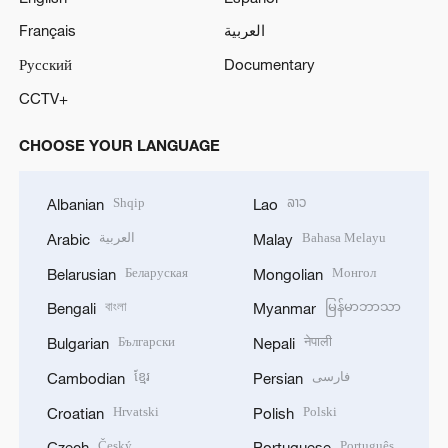
Français
العربية
Русский
Documentary
CCTV+
CHOOSE YOUR LANGUAGE
Shqip
ລາວ
Albanian
Lao
العربية
Bahasa Melayu
Arabic
Malay
Беларуская
Монгол
Belarusian
Mongolian
বাংলা
မြန်မာဘာသာ
Bengali
Myanmar
Български
नेपाली
Bulgarian
Nepali
ខ្មែរ
فارسی
Cambodian
Persian
Hrvatski
Polski
Croatian
Polish
Český
Português
Czech
Portuguese