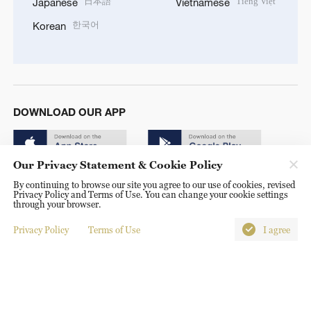
日本語
Tiếng Việt
Japanese
Vietnamese
한국어
Korean
DOWNLOAD OUR APP
Our Privacy Statement & Cookie Policy
By continuing to browse our site you agree to our use of cookies, revised
Privacy Policy and Terms of Use. You can change your cookie settings
through your browser.
Copyright © 2024 CGTN.
Privacy Policy
Terms of Use
I agree
京ICP备20000184号
京公网安备 11010502050052号
Disinformation report hotline: 010-85061466