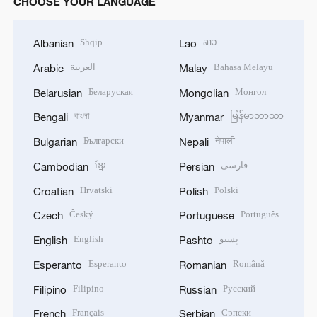
CHOOSE YOUR LANGUAGE
Shqip
ລາວ
Albanian
Lao
العربية
Bahasa Melayu
Arabic
Malay
Беларуская
Монгол
Belarusian
Mongolian
বাংলা
မြန်မာဘာသာ
Bengali
Myanmar
Български
नेपाली
Bulgarian
Nepali
ខ្មែរ
فارسی
Cambodian
Persian
Hrvatski
Polski
Croatian
Polish
Český
Português
Czech
Portuguese
English
پښتو
English
Pashto
Esperanto
Română
Esperanto
Romanian
Filipino
Русский
Filipino
Russian
Français
Српски
French
Serbian