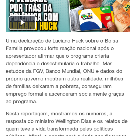
P
Uma declaração de Luciano Huck sobre o Bolsa
l
Família provocou forte reação nacional após o
a
apresentador afirmar que o programa criaria
dependência e desestimularia o trabalho. Mas
y
estudos da FGV, Banco Mundial, ONU e dados do
próprio governo mostram outra realidade: milhões
V
de famílias deixaram a pobreza, conseguiram
emprego formal e ascenderam socialmente graças
i
ao programa.
d
Nesta reportagem, mostramos os números, a
resposta do ministro Wellington Dias e os relatos de
e
quem teve a vida transformada pelas políticas