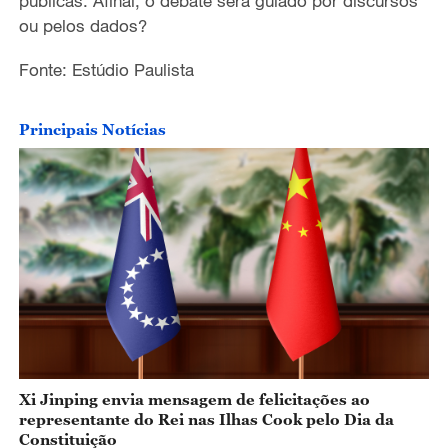
públicas. Afinal, o debate será guiado por discursos
o
ou pelos dados?
Fonte: Estúdio Paulista
Principais Notícias
Xi Jinping envia mensagem de felicitações ao
representante do Rei nas Ilhas Cook pelo Dia da
Constituição