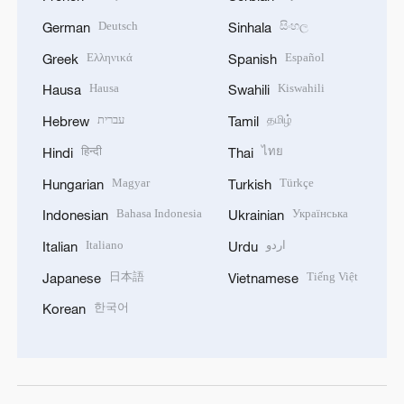
Deutsch
සිංහල
German
Sinhala
Ελληνικά
Español
Greek
Spanish
Hausa
Kiswahili
Hausa
Swahili
עברית
தமிழ்
Hebrew
Tamil
हिन्दी
ไทย
Hindi
Thai
Magyar
Türkçe
Hungarian
Turkish
Bahasa Indonesia
Українська
Indonesian
Ukrainian
Italiano
اردو
Italian
Urdu
日本語
Tiếng Việt
Japanese
Vietnamese
한국어
Korean