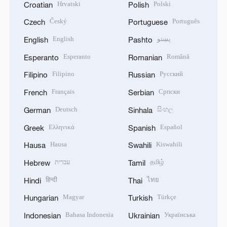
Hrvatski
Polski
Croatian
Polish
Český
Português
Czech
Portuguese
English
پښتو
English
Pashto
Esperanto
Română
Esperanto
Romanian
Filipino
Русский
Filipino
Russian
Français
Српски
French
Serbian
Deutsch
සිංහල
German
Sinhala
Ελληνικά
Español
Greek
Spanish
Hausa
Kiswahili
Hausa
Swahili
עברית
தமிழ்
Hebrew
Tamil
हिन्दी
ไทย
Hindi
Thai
Magyar
Türkçe
Hungarian
Turkish
Bahasa Indonesia
Українська
Indonesian
Ukrainian