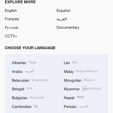
EXPLORE MORE
English
Español
Français
العربية
Русский
Documentary
CCTV+
CHOOSE YOUR LANGUAGE
Shqip
ລາວ
Albanian
Lao
العربية
Bahasa Melayu
Arabic
Malay
Беларуская
Монгол
Belarusian
Mongolian
বাংলা
မြန်မာဘာသာ
Bengali
Myanmar
Български
नेपाली
Bulgarian
Nepali
ខ្មែរ
فارسی
Cambodian
Persian