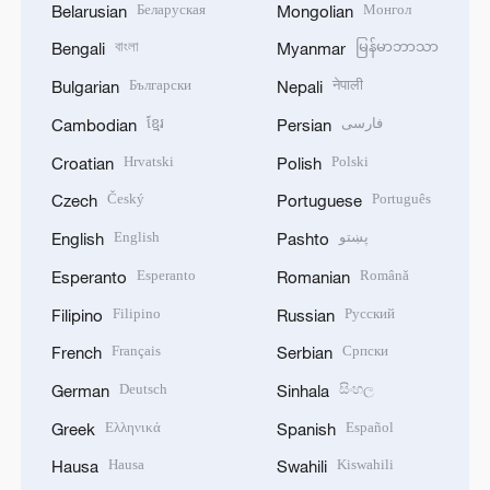
Беларуская
Монгол
Belarusian
Mongolian
বাংলা
မြန်မာဘာသာ
Bengali
Myanmar
Български
नेपाली
Bulgarian
Nepali
ខ្មែរ
فارسی
Cambodian
Persian
Hrvatski
Polski
Croatian
Polish
Český
Português
Czech
Portuguese
English
پښتو
English
Pashto
Esperanto
Română
Esperanto
Romanian
Filipino
Русский
Filipino
Russian
Français
Српски
French
Serbian
Deutsch
සිංහල
German
Sinhala
Ελληνικά
Español
Greek
Spanish
Hausa
Kiswahili
Hausa
Swahili