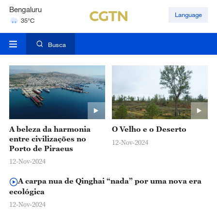
Bengaluru
Language
35°C
Hyderabad
42°C
Busca
A beleza da harmonia
O Velho e o Deserto
entre civilizações no
12-Nov-2024
Porto de Piraeus
12-Nov-2024
A carpa nua de Qinghai “nada” por uma nova era
ecológica
12-Nov-2024