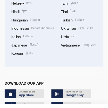
עברית
தமிழ்
Hebrew
Tamil
हिन्दी
ไทย
Hindi
Thai
Magyar
Türkçe
Hungarian
Turkish
Bahasa Indonesia
Українська
Indonesian
Ukrainian
Italiano
اردو
Italian
Urdu
日本語
Tiếng Việt
Japanese
Vietnamese
한국어
Korean
DOWNLOAD OUR APP