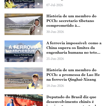
Planalto Qinghai-Xizang?
07-Jul-2026
História de um membro do
PCCh: secretario tibetano
comprometido à
prosperidade da vila pastoril
30-Jun-2026
A ferrovia impossível: como a
China supera os limites da
engenharia humana no teto
do mundo?
25-Jun-2026
História de um membro do
PCCh: a promessa de Lao He
na ferrovia Qinghai-Xizang
18-Jun-2026
Deputado do Brasil diz que
desenvolvimento chinês é