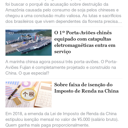
foi buscar o porquê da acusação sobre destruição da
Amazônia causada pelo consumo de soja pelos chineses e
chegou a uma conclusão muito valiosa. As lutas e sacrifícios
dos brasileiros que vivem dependentes da floresta precisam
ser revelados e compreendidos. Neste ponto, a China é o
O 1º Porta-Aviões chinês
parceiro ao lado do Brasil.
equipado com catapultas
eletromagnéticas entra em
serviço
A marinha chinsa agora possui três porta-aviões. O Porta-
Aviões Fujian é completamente projetado e construído na
China. O que especial?
Sobre faixa de isenção do
Imposto de Renda na China
Em 2018, a emenda da Lei de Imposto de Renda da China
estipulou isenção mensal no valor de ¥5.000 (salário bruto).
Quem ganha mais paga proporcionalmente.