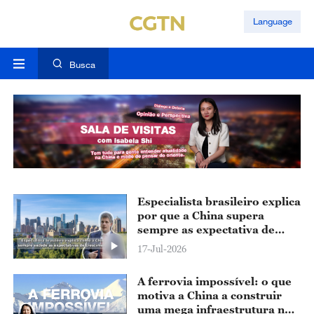
Language
Busca
Especialista brasileiro explica
por que a China supera
sempre as expectativa de
crescimento
17-Jul-2026
A ferrovia impossível: o que
motiva a China a construir
uma mega infraestrutura no