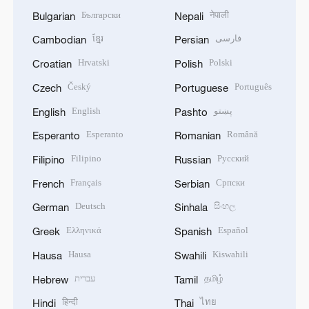
Български
नेपाली
Bulgarian
Nepali
ខ្មែរ
فارسی
Cambodian
Persian
Hrvatski
Polski
Croatian
Polish
Český
Português
Czech
Portuguese
English
پښتو
English
Pashto
Esperanto
Română
Esperanto
Romanian
Filipino
Русский
Filipino
Russian
Français
Српски
French
Serbian
Deutsch
සිංහල
German
Sinhala
Ελληνικά
Español
Greek
Spanish
Hausa
Kiswahili
Hausa
Swahili
עברית
தமிழ்
Hebrew
Tamil
हिन्दी
ไทย
Hindi
Thai