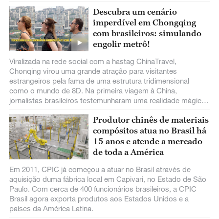
Descubra um cenário
imperdível em Chongqing
com brasileiros: simulando
engolir metrô!
Viralizada na rede social com a hastag ChinaTravel,
Chonqing virou uma grande atração para visitantes
estrangeiros pela fama de uma estrutura tridimensional
como o mundo de 8D. Na primeira viagem à China,
jornalistas brasileiros testemunharam uma realidade mágica
com os próprios olhos: um metrô que atravessa prédios
Produtor chinês de materiais
residenciais.
compósitos atua no Brasil há
15 anos e atende a mercado
de toda a América
Em 2011, CPIC já começou a atuar no Brasil através de
aquisição duma fábrica local em Capivari, no Estado de São
Paulo. Com cerca de 400 funcionários brasileiros, a CPIC
Brasil agora exporta produtos aos Estados Unidos e a
países da América Latina.