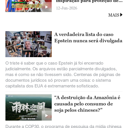
inspiração para proteção de
direitos humanos
12-Jun-2026
MAIS
A verdadeira lista do caso
Epstein nunca será divulgada
O triste é saber que o caso Epstein já foi encerrado
judicialmente. Os arquivos estão parcialmente divulgados,
mas é como se não tivessem sido. Centenas de páginas de
documentos jurídicos só provam uma coisa: o sistema
capitalista dos EUA é extremamente sofisticado.
“A destruição da Amazônia é
causada pelo consumo de
soja pelos chineses?"
Durante a COP30, o programa de pesquisa da mídia chinesa