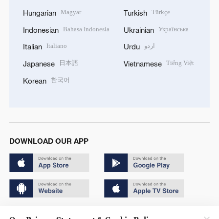
Magyar
Türkçe
Hungarian
Turkish
Bahasa Indonesia
Українська
Indonesian
Ukrainian
Italiano
اردو
Italian
Urdu
日本語
Tiếng Việt
Japanese
Vietnamese
한국어
Korean
DOWNLOAD OUR APP
Copyright © 2024 CGTN.