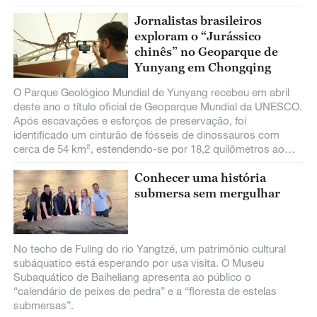
Jornalistas brasileiros
exploram o “Jurássico
chinês” no Geoparque de
Yunyang em Chongqing
O Parque Geológico Mundial de Yunyang recebeu em abril
deste ano o título oficial de Geoparque Mundial da UNESCO.
Após escavações e esforços de preservação, foi
identificado um cinturão de fósseis de dinossauros com
cerca de 54 km², estendendo-se por 18,2 quilômetros ao
longo das camadas rochosas.
Conhecer uma história
submersa sem mergulhar
No techo de Fuling do rio Yangtzé, um patrimônio cultural
subáquatico está esperando por usa visita. O Museu
Subaquático de Baiheliang apresenta ao público o
“calendário de peixes de pedra” e a “floresta de estelas
submersas”.