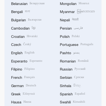
Беларуская
Монгол
Belarusian
Mongolian
বাংলা
မြန်မာဘာသာ
Bengali
Myanmar
Български
नेपाली
Bulgarian
Nepali
ខ្មែរ
فارسی
Cambodian
Persian
Hrvatski
Polski
Croatian
Polish
Český
Português
Czech
Portuguese
English
پښتو
English
Pashto
Esperanto
Română
Esperanto
Romanian
Filipino
Русский
Filipino
Russian
Français
Српски
French
Serbian
Deutsch
සිංහල
German
Sinhala
Ελληνικά
Español
Greek
Spanish
Hausa
Kiswahili
Hausa
Swahili