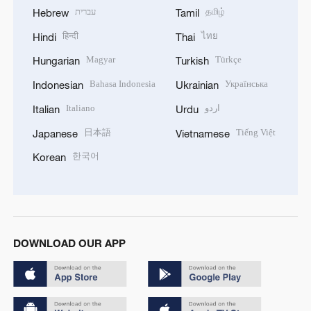
עברית
தமிழ்
Hebrew
Tamil
हिन्दी
ไทย
Hindi
Thai
Magyar
Türkçe
Hungarian
Turkish
Bahasa Indonesia
Українська
Indonesian
Ukrainian
Italiano
اردو
Italian
Urdu
日本語
Tiếng Việt
Japanese
Vietnamese
한국어
Korean
DOWNLOAD OUR APP