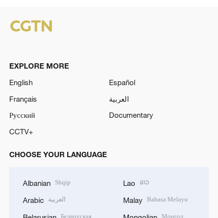
EXPLORE MORE
English
Español
Français
العربية
Русский
Documentary
CCTV+
CHOOSE YOUR LANGUAGE
Shqip
ລາວ
Albanian
Lao
العربية
Bahasa Melayu
Arabic
Malay
Беларуская
Монгол
Belarusian
Mongolian