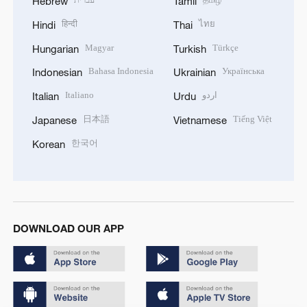
Hebrew
Tamil
हिन्दी
ไทย
Hindi
Thai
Magyar
Türkçe
Hungarian
Turkish
Bahasa Indonesia
Українська
Indonesian
Ukrainian
Italiano
اردو
Italian
Urdu
日本語
Tiếng Việt
Japanese
Vietnamese
한국어
Korean
DOWNLOAD OUR APP