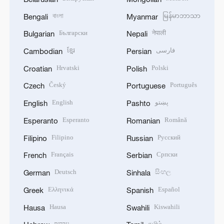
বাংলা
မြန်မာဘာသာ
Bengali
Myanmar
Български
नेपाली
Bulgarian
Nepali
ខ្មែរ
فارسی
Cambodian
Persian
Hrvatski
Polski
Croatian
Polish
Český
Português
Czech
Portuguese
English
پښتو
English
Pashto
Esperanto
Română
Esperanto
Romanian
Filipino
Русский
Filipino
Russian
Français
Српски
French
Serbian
Deutsch
සිංහල
German
Sinhala
Ελληνικά
Español
Greek
Spanish
Hausa
Kiswahili
Hausa
Swahili
עברית
தமிழ்