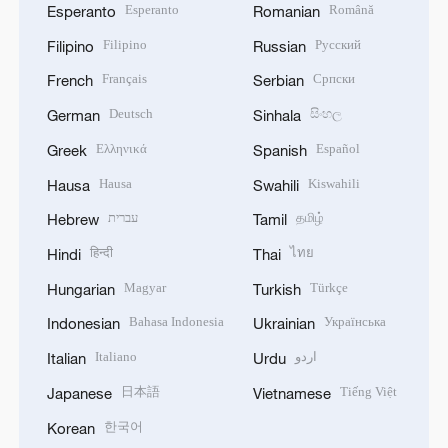
Esperanto
Română
Esperanto
Romanian
Filipino
Русский
Filipino
Russian
Français
Српски
French
Serbian
Deutsch
සිංහල
German
Sinhala
Ελληνικά
Español
Greek
Spanish
Hausa
Kiswahili
Hausa
Swahili
עברית
தமிழ்
Hebrew
Tamil
हिन्दी
ไทย
Hindi
Thai
Magyar
Türkçe
Hungarian
Turkish
Bahasa Indonesia
Українська
Indonesian
Ukrainian
Italiano
اردو
Italian
Urdu
日本語
Tiếng Việt
Japanese
Vietnamese
한국어
Korean