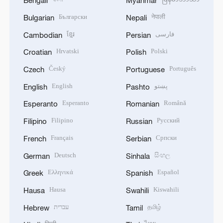
Bengali
Myanmar
Български
नेपाली
Bulgarian
Nepali
ខ្មែរ
فارسی
Cambodian
Persian
Hrvatski
Polski
Croatian
Polish
Český
Português
Czech
Portuguese
English
پښتو
English
Pashto
Esperanto
Română
Esperanto
Romanian
Filipino
Русский
Filipino
Russian
Français
Српски
French
Serbian
Deutsch
සිංහල
German
Sinhala
Ελληνικά
Español
Greek
Spanish
Hausa
Kiswahili
Hausa
Swahili
עברית
தமிழ்
Hebrew
Tamil