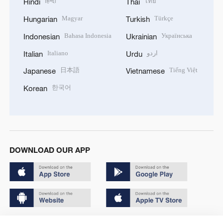
हिन्दी
ไทย
Hindi
Thai
Magyar
Türkçe
Hungarian
Turkish
Bahasa Indonesia
Українська
Indonesian
Ukrainian
Italiano
اردو
Italian
Urdu
日本語
Tiếng Việt
Japanese
Vietnamese
한국어
Korean
DOWNLOAD OUR APP
Copyright © 2024 CGTN.