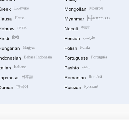
Greek
Ελληνικά
Mongolian
Монгол
Hausa
Hausa
Myanmar
မြန်မာဘာသာ
Hebrew
עברית
Nepali
नेपाली
Hindi
हिन्दी
Persian
فارسی
Hungarian
Magyar
Polish
Polski
Indonesian
Bahasa Indonesia
Portuguese
Português
Italian
Italiano
Pashto
پښتو
Japanese
日本語
Romanian
Română
Korean
한국어
Russian
Русский