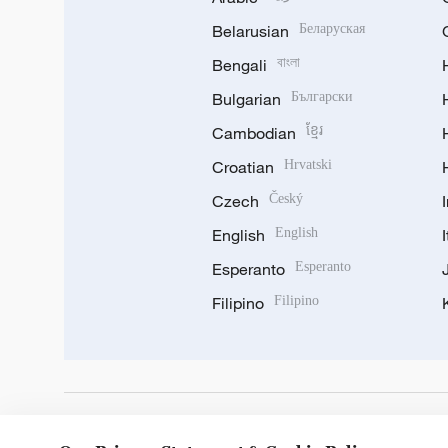
Belarusian
Беларуская
Bengali
বাংলা
Bulgarian
Български
Cambodian
ខ្មែរ
Croatian
Hrvatski
Czech
Český
English
English
Esperanto
Esperanto
Filipino
Filipino
DOWNLOAD OUR APP