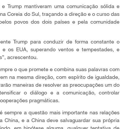
le e Trump mantiveram uma comunicação sólida e
a Coreia do Sul, traçando a direção e o curso das
o pelos povos dos dois países e pela comunidade
dente Trump para conduzir de forma constante o
na e os EUA, superando ventos e tempestades, e
s”, acrescentou.
cumpre o que promete e combina suas palavras com
arem na mesma direção, com espírito de igualdade,
trarão maneiras de resolver as preocupações um do
ensificar o diálogo e a comunicação, controlar
cooperações pragmáticas.
 é sempre a questão mais importante nas relações
da China, e a China deve salvaguardar sua própria
itindo, em hipótese alguma, qualquer tentativa de