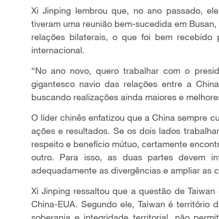
Xi Jinping lembrou que, no ano passado, e
tiveram uma reunião bem-sucedida em Busan, n
relações bilaterais, o que foi bem recebid
internacional.
“No ano novo, quero trabalhar com o presi
gigantesco navio das relações entre a Chi
buscando realizações ainda maiores e melhore
O líder chinês enfatizou que a China sempre 
ações e resultados. Se os dois lados trabalh
respeito e benefício mútuo, certamente encon
outro. Para isso, as duas partes devem int
adequadamente as divergências e ampliar as 
Xi Jinping ressaltou que a questão de Taiwan
China-EUA. Segundo ele, Taiwan é território 
soberania e integridade territorial, não perm