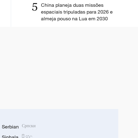
5
China planeja duas missões
espaciais tripuladas para 2026 e
almeja pouso na Lua em 2030
Serbian
Српски
Sinhala
සිංහල