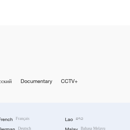
сский
Documentary
CCTV+
French
Français
Lao
ລາວ
German
Deutsch
Malay
Bahasa Melayu