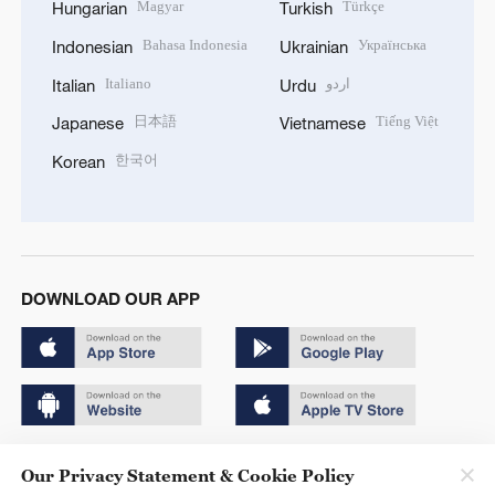
Magyar
Türkçe
Hungarian
Turkish
Bahasa Indonesia
Українська
Indonesian
Ukrainian
Italiano
اردو
Italian
Urdu
日本語
Tiếng Việt
Japanese
Vietnamese
한국어
Korean
DOWNLOAD OUR APP
Copyright © 2024 CGTN.
Our Privacy Statement & Cookie Policy