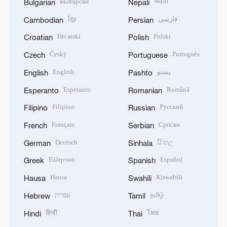
Български
नेपाली
Bulgarian
Nepali
ខ្មែរ
فارسی
Cambodian
Persian
Hrvatski
Polski
Croatian
Polish
Český
Português
Czech
Portuguese
English
پښتو
English
Pashto
Esperanto
Română
Esperanto
Romanian
Filipino
Русский
Filipino
Russian
Français
Српски
French
Serbian
Deutsch
සිංහල
German
Sinhala
Ελληνικά
Español
Greek
Spanish
Hausa
Kiswahili
Hausa
Swahili
עברית
தமிழ்
Hebrew
Tamil
हिन्दी
ไทย
Hindi
Thai