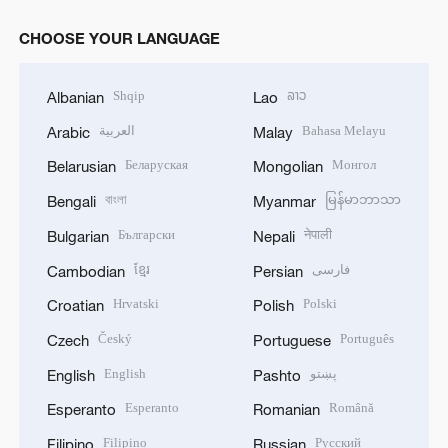
CHOOSE YOUR LANGUAGE
Shqip
ລາວ
Albanian
Lao
العربية
Bahasa Melayu
Arabic
Malay
Беларуская
Монгол
Belarusian
Mongolian
বাংলা
မြန်မာဘာသာ
Bengali
Myanmar
Български
नेपाली
Bulgarian
Nepali
ខ្មែរ
فارسی
Cambodian
Persian
Hrvatski
Polski
Croatian
Polish
Český
Português
Czech
Portuguese
English
پښتو
English
Pashto
Esperanto
Română
Esperanto
Romanian
Filipino
Русский
Filipino
Russian