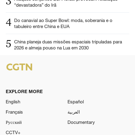
3
“devastadora” do Irã
4
Do canavial ao Super Bowl: moda, soberania e o
tabuleiro entre China e EUA
5
China planeja duas missões espaciais tripuladas para
2026 e almeja pouso na Lua em 2030
EXPLORE MORE
English
Español
Français
العربية
Русский
Documentary
CCTV+