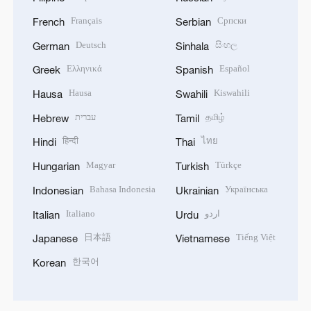
Français
Српски
French
Serbian
Deutsch
සිංහල
German
Sinhala
Ελληνικά
Español
Greek
Spanish
Hausa
Kiswahili
Hausa
Swahili
עברית
தமிழ்
Hebrew
Tamil
हिन्दी
ไทย
Hindi
Thai
Magyar
Türkçe
Hungarian
Turkish
Bahasa Indonesia
Українська
Indonesian
Ukrainian
Italiano
اردو
Italian
Urdu
日本語
Tiếng Việt
Japanese
Vietnamese
한국어
Korean