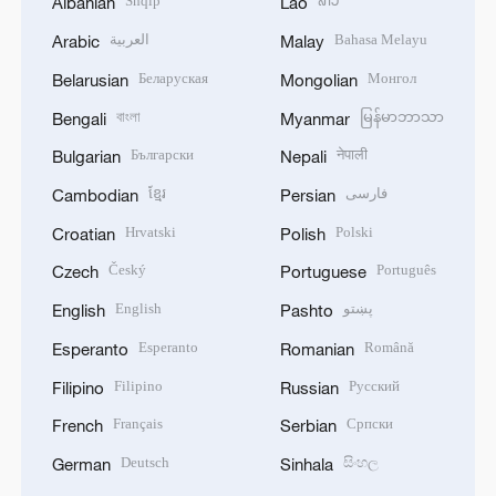
Shqip
ລາວ
Albanian
Lao
العربية
Bahasa Melayu
Arabic
Malay
Беларуская
Монгол
Belarusian
Mongolian
বাংলা
မြန်မာဘာသာ
Bengali
Myanmar
Български
नेपाली
Bulgarian
Nepali
ខ្មែរ
فارسی
Cambodian
Persian
Hrvatski
Polski
Croatian
Polish
Český
Português
Czech
Portuguese
English
پښتو
English
Pashto
Esperanto
Română
Esperanto
Romanian
Filipino
Русский
Filipino
Russian
Français
Српски
French
Serbian
Deutsch
සිංහල
German
Sinhala