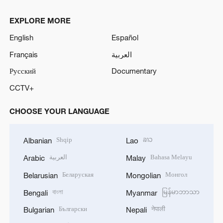
EXPLORE MORE
English
Español
Français
العربية
Русский
Documentary
CCTV+
CHOOSE YOUR LANGUAGE
Shqip
ລາວ
Albanian
Lao
العربية
Bahasa Melayu
Arabic
Malay
Беларуская
Монгол
Belarusian
Mongolian
বাংলা
မြန်မာဘာသာ
Bengali
Myanmar
Български
नेपाली
Bulgarian
Nepali