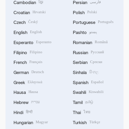
ខ្មែរ
فارسی
Cambodian
Persian
Hrvatski
Polski
Croatian
Polish
Český
Português
Czech
Portuguese
English
پښتو
English
Pashto
Esperanto
Română
Esperanto
Romanian
Filipino
Русский
Filipino
Russian
Français
Српски
French
Serbian
Deutsch
සිංහල
German
Sinhala
Ελληνικά
Español
Greek
Spanish
Hausa
Kiswahili
Hausa
Swahili
עברית
தமிழ்
Hebrew
Tamil
हिन्दी
ไทย
Hindi
Thai
Magyar
Türkçe
Hungarian
Turkish