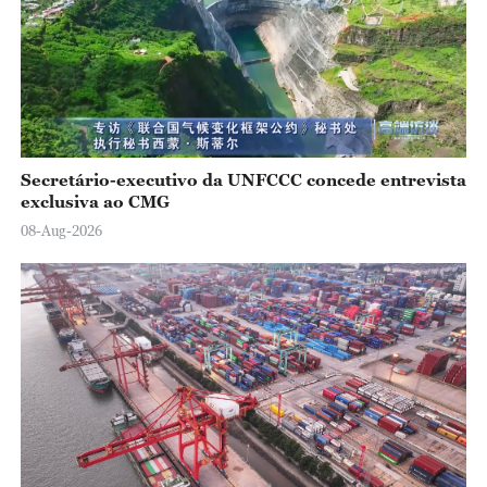
o
Secretário-executivo da UNFCCC concede entrevista
exclusiva ao CMG
08-Aug-2026