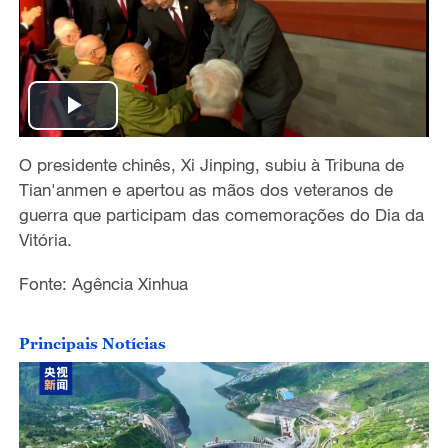
P
O presidente chinês, Xi Jinping, subiu à Tribuna de
l
Tian'anmen e apertou as mãos dos veteranos de
a
guerra que participam das comemorações do Dia da
Vitória.
y
Fonte: Agência Xinhua
V
Principais Notícias
i
d
e