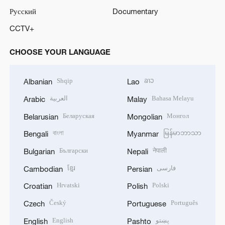
Русский
Documentary
CCTV+
CHOOSE YOUR LANGUAGE
Shqip
ລາວ
Albanian
Lao
العربية
Bahasa Melayu
Arabic
Malay
Беларуская
Монгол
Belarusian
Mongolian
বাংলা
မြန်မာဘာသာ
Bengali
Myanmar
Български
नेपाली
Bulgarian
Nepali
ខ្មែរ
فارسی
Cambodian
Persian
Hrvatski
Polski
Croatian
Polish
Český
Português
Czech
Portuguese
English
پښتو
English
Pashto