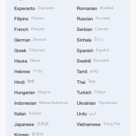
Esperanto
Română
Esperanto
Romanian
Filipino
Русский
Filipino
Russian
Français
Српски
French
Serbian
Deutsch
සිංහල
German
Sinhala
Ελληνικά
Español
Greek
Spanish
Hausa
Kiswahili
Hausa
Swahili
עברית
தமிழ்
Hebrew
Tamil
हिन्दी
ไทย
Hindi
Thai
Magyar
Türkçe
Hungarian
Turkish
Bahasa Indonesia
Українська
Indonesian
Ukrainian
Italiano
اردو
Italian
Urdu
日本語
Tiếng Việt
Japanese
Vietnamese
한국어
Korean