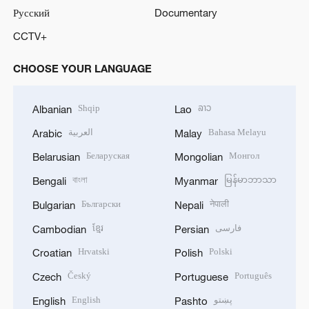
Русский
Documentary
CCTV+
CHOOSE YOUR LANGUAGE
Shqip
ລາວ
Albanian
Lao
العربية
Bahasa Melayu
Arabic
Malay
Беларуская
Монгол
Belarusian
Mongolian
বাংলা
မြန်မာဘာသာ
Bengali
Myanmar
Български
नेपाली
Bulgarian
Nepali
ខ្មែរ
فارسی
Cambodian
Persian
Hrvatski
Polski
Croatian
Polish
Český
Português
Czech
Portuguese
English
پښتو
English
Pashto