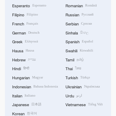
Esperanto
Română
Esperanto
Romanian
Filipino
Русский
Filipino
Russian
Français
Српски
French
Serbian
Deutsch
සිංහල
German
Sinhala
Ελληνικά
Español
Greek
Spanish
Hausa
Kiswahili
Hausa
Swahili
עברית
தமிழ்
Hebrew
Tamil
हिन्दी
ไทย
Hindi
Thai
Magyar
Türkçe
Hungarian
Turkish
Bahasa Indonesia
Українська
Indonesian
Ukrainian
Italiano
اردو
Italian
Urdu
日本語
Tiếng Việt
Japanese
Vietnamese
한국어
Korean